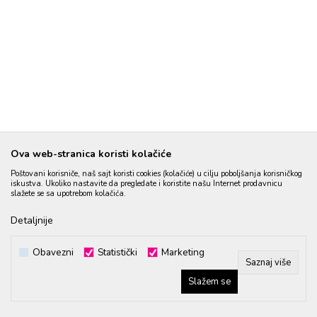
Ova web-stranica koristi kolačiće
Poštovani korisniče, naš sajt koristi cookies (kolačiće) u cilju poboljšanja korisničkog
iskustva. Ukoliko nastavite da pregledate i koristite našu Internet prodavnicu
slažete se sa upotrebom kolačića.
Detaljnije
Obavezni
Statistički
Marketing
Saznaj više
Slažem se