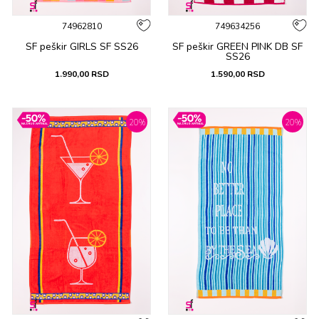
74962810
749634256
SF peškir GIRLS SF SS26
SF peškir GREEN PINK DB SF
SS26
1.990,00
RSD
1.590,00
RSD
20
%
20
%