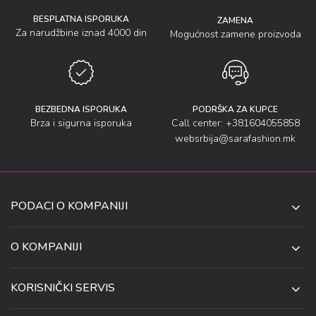
BESPLATNA ISPORUKA
ZAMENA
Za narudžbine iznad 4000 din
Mogućnost zamene proizvoda
BEZBEDNA ISPORUKA
PODRŠKA ZA KUPCE
Brza i sigurna isporuka
Call center: +381604055858
websrbija@sarafashion.mk
PODACI O KOMPANIJI
SARA SOCKS DOO NIŠ
O KOMPANIJI
O NAMA
UL. ANETE ANDREJEVIĆ 13
KORISNIČKI SERVIS
NIŠ 18106, SRBIJA
PRODAVNICE