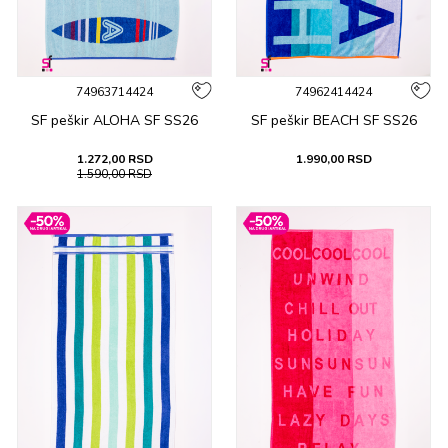
74963714424
74962414424
SF peškir ALOHA SF SS26
SF peškir BEACH SF SS26
1.272,00
RSD
1.990,00
RSD
1.590,00
RSD