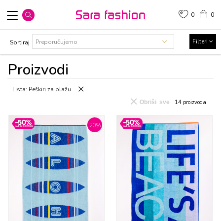
0
0
Filteri
Sortiraj
Proizvodi
Lista: Peškiri za plažu
Obriši sve
14
proizvoda
20
%