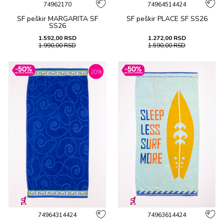
74962170
74964514424
SF peškir MARGARITA SF
SF peškir PLACE SF SS26
SS26
1.592,00
RSD
1.272,00
RSD
1.990,00
RSD
1.590,00
RSD
20
%
74964314424
74963614424