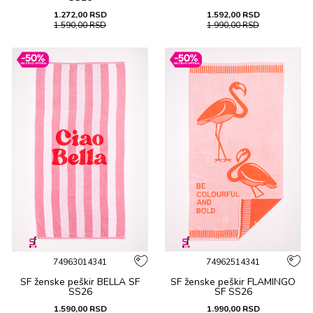
1.272,00
RSD
1.592,00
RSD
1.590,00
RSD
1.990,00
RSD
74963014341
74962514341
SF ženske peškir BELLA SF
SF ženske peškir FLAMINGO
SS26
SF SS26
1.590,00
RSD
1.990,00
RSD