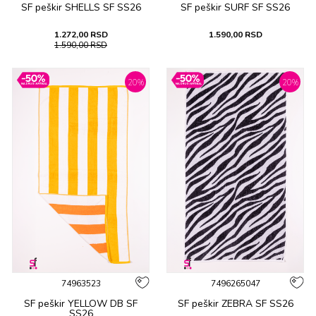
SF peškir SHELLS SF SS26
SF peškir SURF SF SS26
1.272,00
RSD
1.590,00
RSD
1.590,00
RSD
20
%
20
%
74963523
7496265047
SF peškir YELLOW DB SF
SF peškir ZEBRA SF SS26
SS26