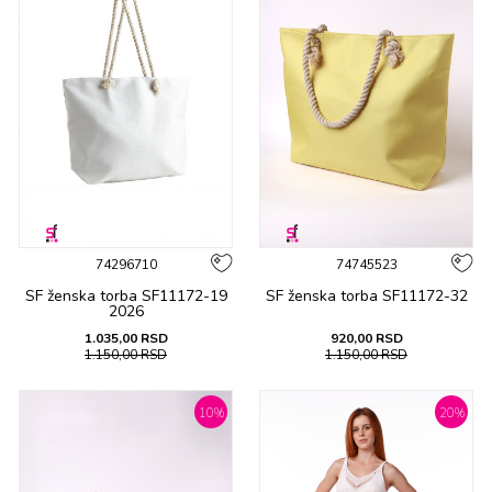
74296710
74745523
SF ženska tоrba SF11172-19
SF ženska tоrba SF11172-32
2026
1.035,00
RSD
920,00
RSD
1.150,00
RSD
1.150,00
RSD
10
%
20
%