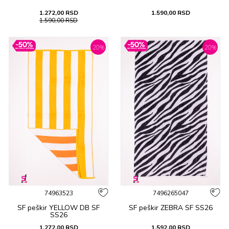
1.272,00
RSD
1.590,00
RSD
1.590,00
RSD
20
%
20
%
74963523
7496265047
SF peškir YELLOW DB SF
SF peškir ZEBRA SF SS26
SS26
1.272,00
RSD
1.592,00
RSD