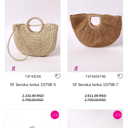
74744156
7474435746
SF ženska tоrba 10758-5
SF ženska tоrba 10758-7
2.232,00
RSD
2.511,00
RSD
2.790,00
RSD
2.790,00
RSD
10
%
20
%