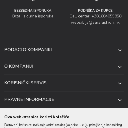
BEZBEDNA ISPORUKA
PODRŠKA ZA KUPCE
Brza i sigurna isporuka
Call center: +381604055858
websrbija@sarafashion.mk
PODACI O KOMPANIJI
SARA SOCKS DOO NIŠ
O KOMPANIJI
O NAMA
UL. ANETE ANDREJEVIĆ 13
KORISNIČKI SERVIS
NIŠ 18106, SRBIJA
PRODAVNICE
KAKO DA KUPITE
TELEFON:
SARADNJA
PRAVNE INFORMACIJE
+381 (0)60 4055 858
USLOVI ISPORUKE
ZAPOSLENJE
USLOVI KORIŠĆENJA I KUPOVINE
EMAIL:
USLOVI ZA OTKAZIVANJE I ZAMENU
KONTAKT PODACI
Ova web-stranica koristi kolačiće
WEBSRBIJA@SARAFASHION.MK
POLITIKA PRIVATNOSTI
REKLAMACIJA
Poštovani korisniče, naš sajt koristi cookies (kolačiće) u cilju poboljšanja korisničkog