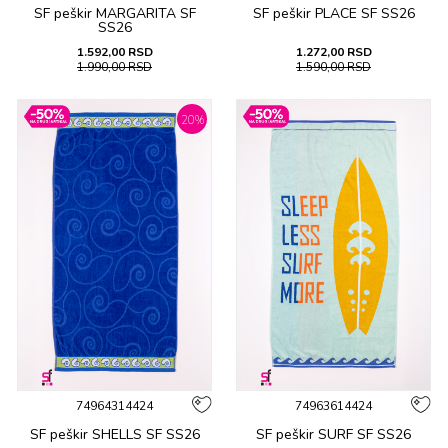
SF peškir MARGARITA SF
SF peškir PLACE SF SS26
SS26
1.592,00
RSD
1.272,00
RSD
1.990,00
RSD
1.590,00
RSD
20
%
74964314424
74963614424
SF peškir SHELLS SF SS26
SF peškir SURF SF SS26