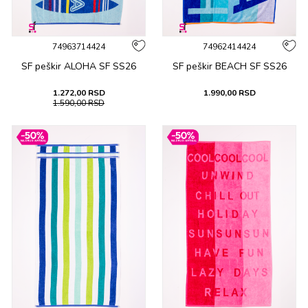
74963714424
74962414424
SF peškir ALOHA SF SS26
SF peškir BEACH SF SS26
1.272,00
RSD
1.990,00
RSD
1.590,00
RSD