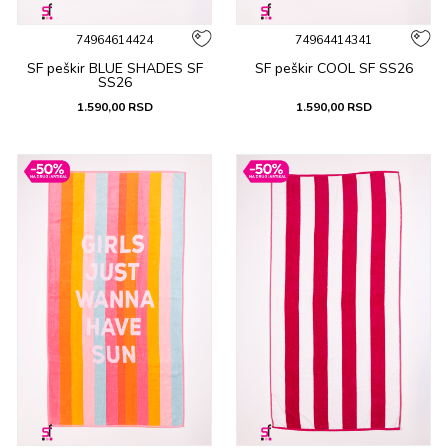
74964614424
74964414341
SF peškir BLUE SHADES SF
SF peškir COOL SF SS26
SS26
1.590,00
RSD
1.590,00
RSD