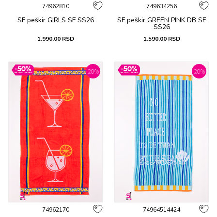
74962810
749634256
SF peškir GIRLS SF SS26
SF peškir GREEN PINK DB SF
SS26
1.990,00
RSD
1.590,00
RSD
20
%
20
%
74962170
74964514424