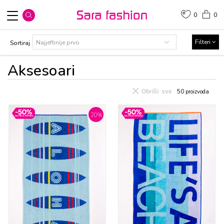
0
0
Filteri
Sortiraj
Aksеsоari
Obriši sve
50
proizvoda
20
%