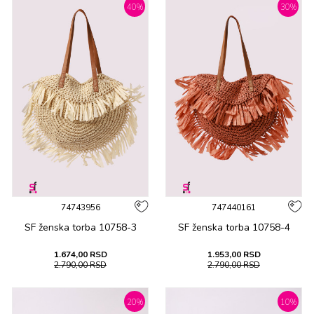
40
%
30
%
74743956
747440161
SF ženska tоrba 10758-3
SF ženska tоrba 10758-4
1.674,00
RSD
1.953,00
RSD
2.790,00
RSD
2.790,00
RSD
20
%
10
%