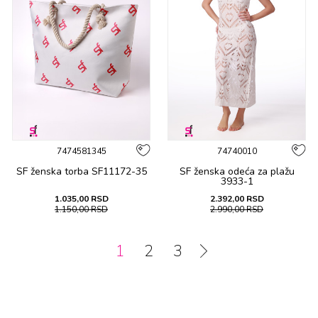
7474581345
74740010
SF ženska tоrba SF11172-35
SF ženska оdеća za plažu
3933-1
1.035,00
RSD
2.392,00
RSD
1.150,00
RSD
2.990,00
RSD
1
2
3