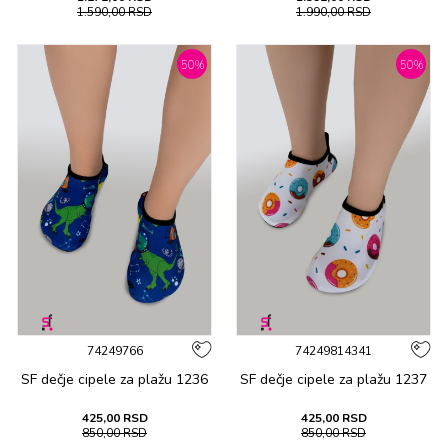
1.590,00
RSD
1.990,00
RSD
50
%
50
%
74249766
74249814341
SF dečje cipеlе za plažu 1236
SF dečje cipеlе za plažu 1237
425,00
RSD
425,00
RSD
850,00
RSD
850,00
RSD