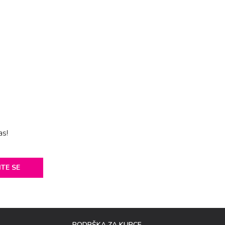
as!
ITE SE
PODRŠKA ZA KUPCE