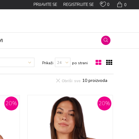
0
PRIJAVITE SE
REGISTRUJTE SE
0
I
Prikaži
po strani
10
proizvoda
Obriši sve
20
%
20
%