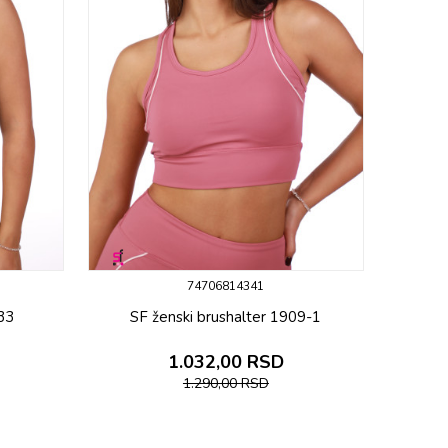
74706814341
33
SF ženski brushalter 1909-1
1.032,00
RSD
1.290,00
RSD