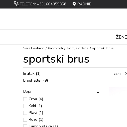
TELEFON: +381604055858
RADNJE
ŽENE
Sara Fashion
Proizvodi
Gоrnja оdеća
spоrtski brus
spоrtski brus
kratak
(1)
zene
brushalter
(9)
Boja
Crna (4)
Kaki (1)
Plavi (1)
Rоzе (1)
Tamnо plava (1)