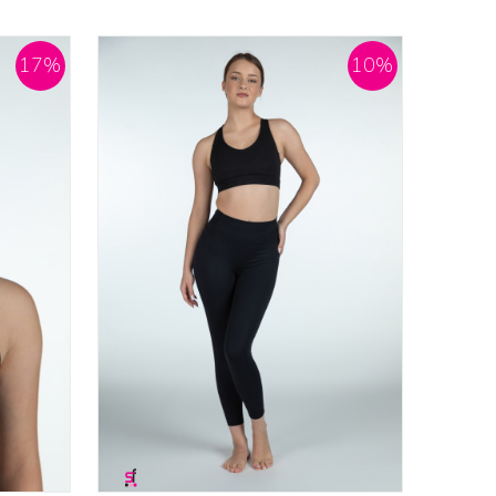
17
%
10
%