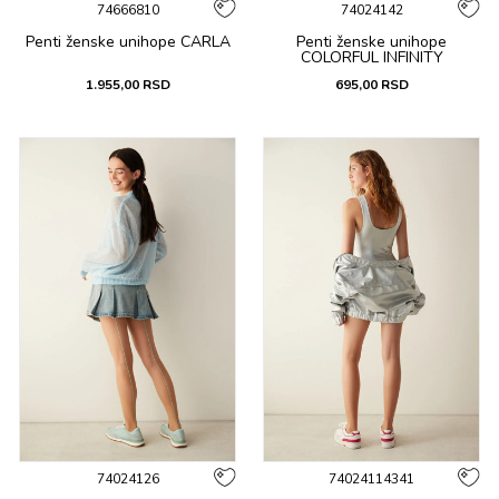
74666810
74024142
Penti ženske unihope CARLA
Penti ženske unihope
COLORFUL INFINITY
1.955,00
RSD
695,00
RSD
74024126
74024114341