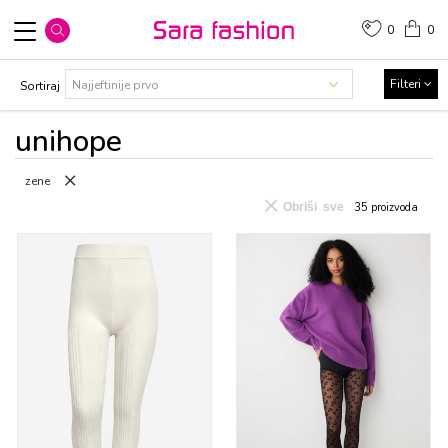
0
0
Filteri
Sortiraj
unihope
zene
Obriši sve
35
proizvoda