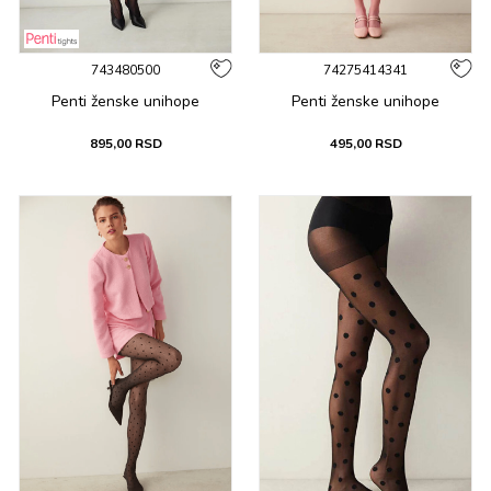
743480500
74275414341
Penti ženske unihope
Penti ženske unihope
895,00
RSD
495,00
RSD