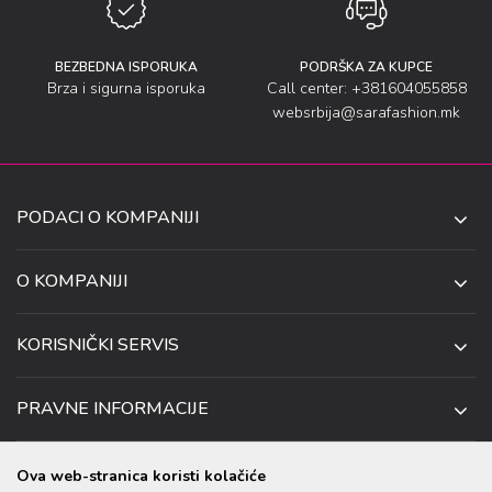
BEZBEDNA ISPORUKA
PODRŠKA ZA KUPCE
Brza i sigurna isporuka
Call center: +381604055858
websrbija@sarafashion.mk
PODACI O KOMPANIJI
SARA SOCKS DOO NIŠ
O KOMPANIJI
O NAMA
UL. ANETE ANDREJEVIĆ 13
KORISNIČKI SERVIS
NIŠ 18106, SRBIJA
PRODAVNICE
KAKO DA KUPITE
TELEFON:
SARADNJA
PRAVNE INFORMACIJE
+381 (0)60 4055 858
USLOVI ISPORUKE
ZAPOSLENJE
USLOVI KORIŠĆENJA I KUPOVINE
EMAIL:
USLOVI ZA OTKAZIVANJE I ZAMENU
KONTAKT PODACI
Ova web-stranica koristi kolačiće
WEBSRBIJA@SARAFASHION.MK