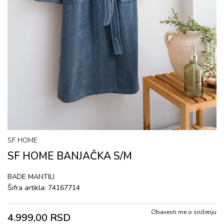
SF HOME
SF HOME BANJAČKA S/M
BADЕ MANTILI
Šifra artikla:
74167714
Obavesti me o sniženju
4.999,00
RSD