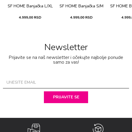
M
SF HOME Banjačka L/XL
SF HOME Banjačka S/M
SF HOME Ba
4.999,00
RSD
4.999,00
RSD
4.999,
Newsletter
Prijavite se na naš newsletter i očekujte najbolje ponude
samo za vas!
PRIJAVITE SE