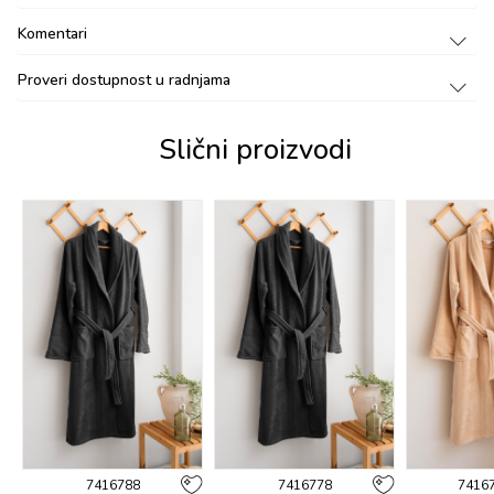
Komentari
Proveri dostupnost u radnjama
Slični proizvodi
7416788
7416778
7416