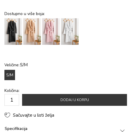
Dostupno u više boja:
S/M
Veličine:
S/M
Količina:
DODAJ U KORPU
Sačuvajte u listi želja
Specifikacija