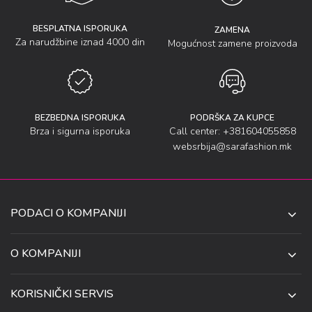
BESPLATNA ISPORUKA
ZAMENA
Za narudžbine iznad 4000 din
Mogućnost zamene proizvoda
BEZBEDNA ISPORUKA
PODRŠKA ZA KUPCE
Brza i sigurna isporuka
Call center: +381604055858
websrbija@sarafashion.mk
PODACI O KOMPANIJI
SARA SOCKS DOO NIŠ
O KOMPANIJI
O NAMA
UL. ANETE ANDREJEVIĆ 13
KORISNIČKI SERVIS
NIŠ 18106, SRBIJA
PRODAVNICE