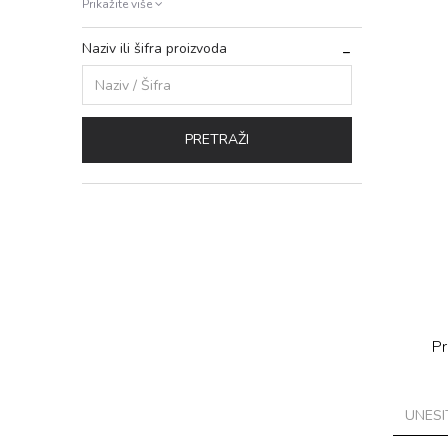
Prikažite više
Naziv ili šifra proizvoda
PRETRAŽI
Pr