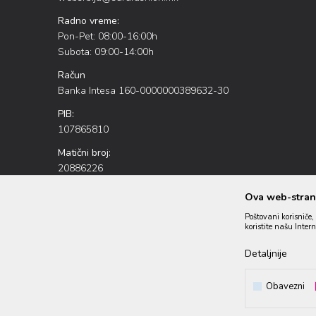
Radno vreme:
Pon-Pet: 08:00-16:00h
Subota: 09:00-14:00h
Račun
Banka Intesa 160-0000000389632-30
PIB:
107865810
Matični broj:
20886226
Ova web-strani
Poštovani korisniče, 
koristite našu Inter
Detaljnije
Nastojimo da budemo što precizniji u opisu proizvoda, prikazu s
i ne podrazumeva da su dostupni
Obavezni