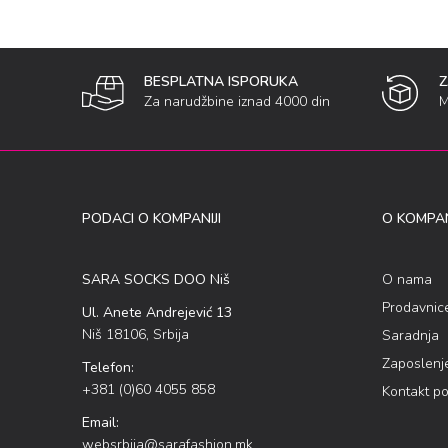
BESPLATNA ISPORUKA
Za narudžbine iznad 4000 din
M
PODACI O KOMPANIJI
O KOMPAN
SARA SOCKS DOO Niš
O nama
Prodavnic
Ul. Anete Andrejević 13
Niš 18106, Srbija
Saradnja
Zaposlenj
Telefon:
+381 (0)60 4055 858
Kontakt p
Email:
websrbija@sarafashion.mk