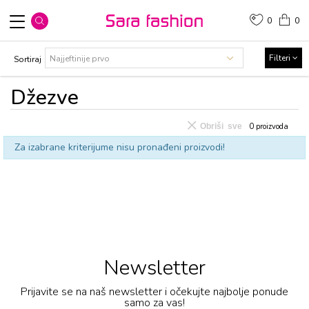
0
0
Filteri
Sortiraj
Džezve
Obriši sve
0
proizvoda
Za izabrane kriterijume nisu pronađeni proizvodi!
Newsletter
Prijavite se na naš newsletter i očekujte najbolje ponude
samo za vas!