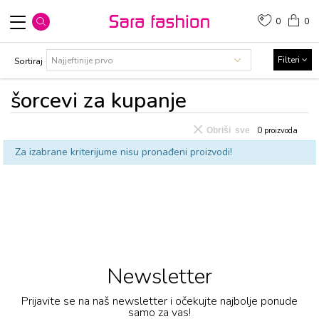
0
0
Filteri
Sortiraj
šorcevi za kupanje
Obriši sve
0
proizvoda
Za izabrane kriterijume nisu pronađeni proizvodi!
Newsletter
Prijavite se na naš newsletter i očekujte najbolje ponude
samo za vas!