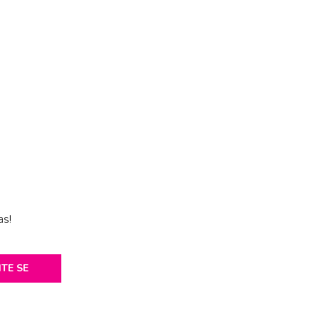
as!
ITE SE