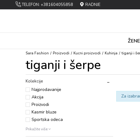
TELEFON: +381604055858
RADNJE
ŽENE
Sara Fashion
Proizvodi
Kucni proizvodi
Kuhinja
tiganji i š
tiganji i šerpe
Kolekcije
Najprodavanije
Za izabra
Akcija
Proizvodi
Kasmir bluze
Sportska odeca
Prikažite više