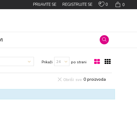
0
PRIJAVITE SE
REGISTRUJTE SE
0
I
Prikaži
po strani
0
proizvoda
Obriši sve