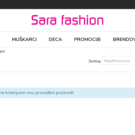
MUŠKARCI
DECA
PROMOCIJE
BRENDOV
erpe
Sortiraj
ne kriterijume nisu pronađeni proizvodi!