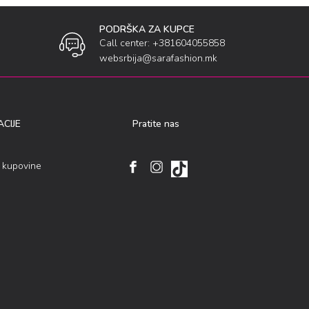
PODRŠKA ZA KUPCE
Call center: +381604055858
websrbija@sarafashion.mk
CIJE
Pratite nas
i kupovine