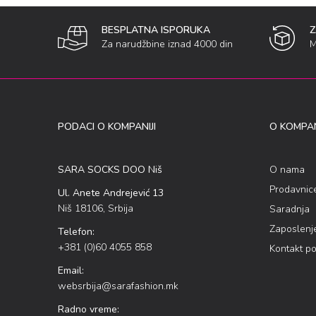
BESPLATNA ISPORUKA
Za narudžbine iznad 4000 din
M
PODACI O KOMPANIJI
O KOMPAN
SARA SOCKS DOO Niš
O nama
Prodavnic
Ul. Anete Andrejević 13
Niš 18106, Srbija
Saradnja
Zaposlenj
Telefon:
+381 (0)60 4055 858
Kontakt p
Email:
websrbija@sarafashion.mk
Radno vreme: