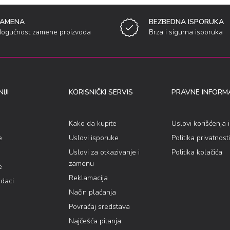
ZAMENA
BEZBEDNA ISPORUKA
ogućnost zamene proizvoda
Brza i sigurna isporuka
IJI
KORISNIČKI SERVIS
PRAVNE INFORMA
Kako da kupite
Uslovi korišćenja 
e
Uslovi isporuke
Politika privatnosti
Uslovi za otkazivanje i
Politika kolačića
zamenu
e
Reklamacija
odaci
Način plaćanja
Povraćaj sredstava
Najčešća pitanja