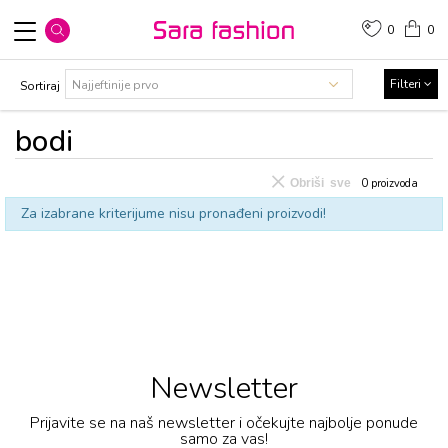
0
0
Filteri
Sortiraj
bоdi
Obriši sve
0
proizvoda
Za izabrane kriterijume nisu pronađeni proizvodi!
Newsletter
Prijavite se na naš newsletter i očekujte najbolje ponude
samo za vas!