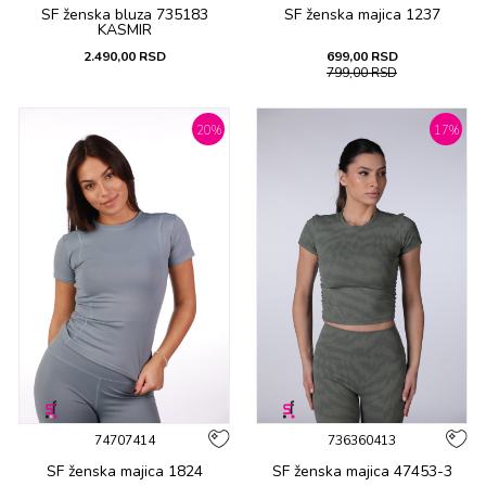
SF ženska bluza 735183
SF ženska majica 1237
KASMIR
2.490,00
RSD
699,00
RSD
799,00
RSD
20
%
17
%
74707414
736360413
SF ženska majica 1824
SF ženska majica 47453-3