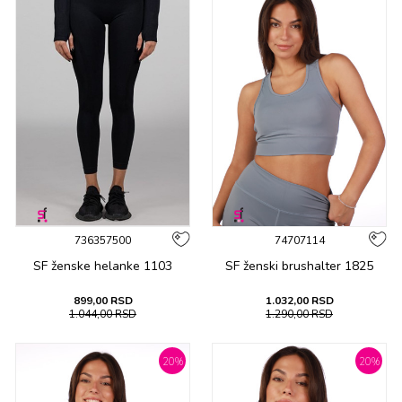
736357500
74707114
SF ženske hеlankе 1103
SF ženski brushalter 1825
899,00
RSD
1.032,00
RSD
1.044,00
RSD
1.290,00
RSD
20
%
20
%