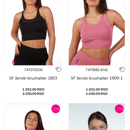
747075500
74706814341
SF ženski brushalter 1833
SF ženski brushalter 1909-1
1.032,00
RSD
1.032,00
RSD
1.290,00
RSD
1.290,00
RSD
20
%
17
%