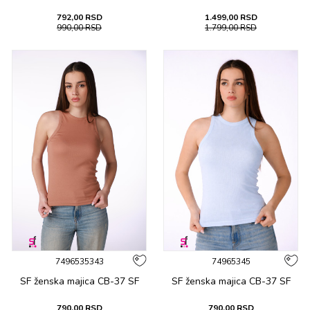
792,00
RSD
1.499,00
RSD
990,00
RSD
1.799,00
RSD
7496535343
74965345
SF ženska majica CB-37 SF
SF ženska majica CB-37 SF
790,00
RSD
790,00
RSD