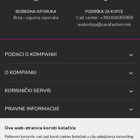
BEZBEDNA ISPORUKA
PODRŠKA ZA KUPCE
Brza i sigurna isporuka
Call center: +381604055858
websrbija@sarafashion.mk
PODACI O KOMPANIJI
SARA SOCKS DOO NIŠ
O KOMPANIJI
O NAMA
UL. ANETE ANDREJEVIĆ 13
KORISNIČKI SERVIS
NIŠ 18106, SRBIJA
PRODAVNICE
KAKO DA KUPITE
TELEFON:
SARADNJA
PRAVNE INFORMACIJE
+381 (0)60 4055 858
USLOVI ISPORUKE
ZAPOSLENJE
USLOVI KORIŠĆENJA I KUPOVINE
EMAIL:
USLOVI ZA OTKAZIVANJE I ZAMENU
KONTAKT PODACI
Ova web-stranica koristi kolačiće
WEBSRBIJA@SARAFASHION.MK
POLITIKA PRIVATNOSTI
REKLAMACIJA
Poštovani korisniče, naš sajt koristi cookies (kolačiće) u cilju poboljšanja korisničkog