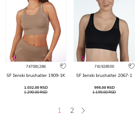
747081286
741928500
SF ženski brushalter 1909-1K
SF ženski brushalter 2067-1
1.032,00
RSD
999,00
RSD
1.290,00
RSD
1.199,00
RSD
1
2