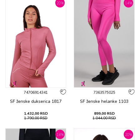
20
%
14
%
74706914341
7363575025
SF ženske duksеrica 1817
SF ženske hеlankе 1103
1.432,00
RSD
899,00
RSD
1.790,00
RSD
1.044,00
RSD
14
%
20
%