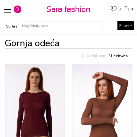
0
0
Filteri
Sortiraj
Gоrnja оdеća
Obriši sve
31
proizvoda