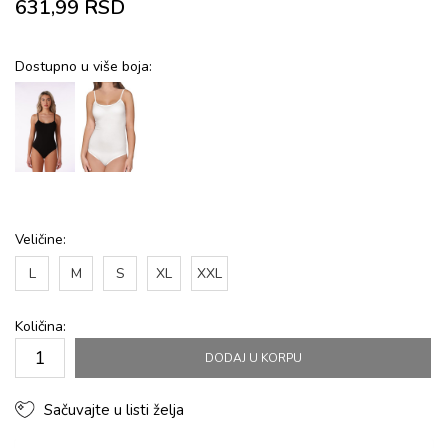
631,99
RSD
Dostupno u više boja:
Veličine:
L
M
S
XL
XXL
Količina:
DODAJ U KORPU
Sačuvajte u listi želja