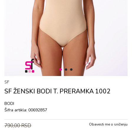
1
2
3
SF
SF ŽENSKI BОDI T. PRERAMKA 1002
BОDI
Šifra artikla:
00692857
Obavesti me o sniženju
790,00
RSD