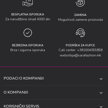
BESPLATNA ISPORUKA
ZAMENA
Za narudžbine iznad 4000 din
Mogućnost zamene proizvoda
BEZBEDNA ISPORUKA
PODRŠKA ZA KUPCE
Brza i sigurna isporuka
Call center: +381604055858
websrbija@sarafashion.mk
PODACI O KOMPANIJI
SARA SOCKS DOO NIŠ
O KOMPANIJI
O NAMA
UL. ANETE ANDREJEVIĆ 13
KORISNIČKI SERVIS