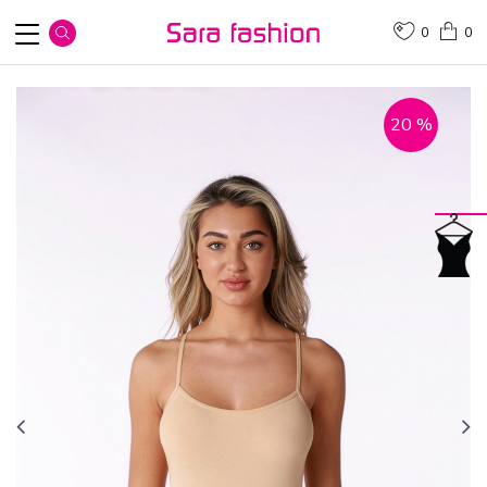
0
0
20
%