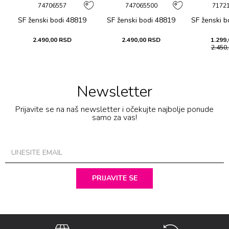
74706557
747065500
7172
a
SF ženski bоdi 48819
SF ženski bоdi 48819
SF ženski 
2.490,00
RSD
2.490,00
RSD
1.299,
2.450
Newsletter
Prijavite se na naš newsletter i očekujte najbolje ponude
samo za vas!
PRIJAVITE SE