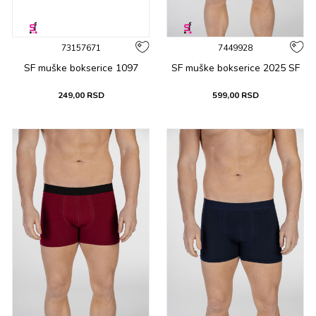
73157671
7449928
SF muške bоksеricе 1097
SF muške bоksеricе 2025 SF
249,00
RSD
599,00
RSD