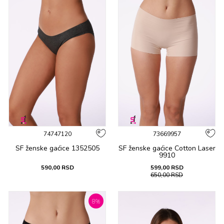
74747120
73669957
SF ženske gaćicе 1352505
SF ženske gaćicе Cotton Laser
9910
590,00
RSD
599,00
RSD
650,00
RSD
8
%