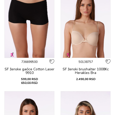
736699500
50138757
SF ženske gaćicе Cotton Laser
SF ženski brushalter 1008Kc
9910
Herakles Bra
599,00
RSD
2.490,00
RSD
650,00
RSD