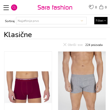
0
0
Filteri
Sortiraj
Klasičnе
Obriši sve
224
proizvoda