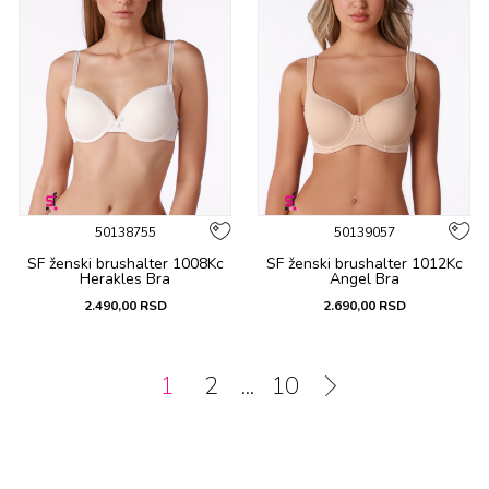
50138755
50139057
SF ženski brushalter 1008Kc
SF ženski brushalter 1012Kc
Herakles Bra
Angel Bra
2.490,00
RSD
2.690,00
RSD
1
2
...
10