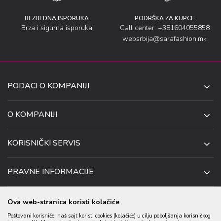
BEZBEDNA ISPORUKA
PODRŠKA ZA KUPCE
Brza i sigurna isporuka
Call center: +381604055858
websrbija@sarafashion.mk
PODACI O KOMPANIJI
SARA SOCKS DOO NIŠ
O KOMPANIJI
O NAMA
UL. ANETE ANDREJEVIĆ 13
KORISNIČKI SERVIS
NIŠ 18106, SRBIJA
PRODAVNICE
KAKO DA KUPITE
TELEFON:
SARADNJA
PRAVNE INFORMACIJE
+381 (0)60 4055 858
USLOVI ISPORUKE
ZAPOSLENJE
USLOVI KORIŠĆENJA I KUPOVINE
EMAIL:
USLOVI ZA OTKAZIVANJE I ZAMENU
KONTAKT PODACI
Ova web-stranica koristi kolačiće
WEBSRBIJA@SARAFASHION.MK
POLITIKA PRIVATNOSTI
REKLAMACIJA
Poštovani korisniče, naš sajt koristi cookies (kolačiće) u cilju poboljšanja korisničkog