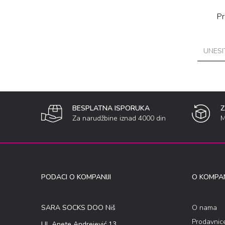
Pr
BESPLATNA ISPORUKA
Za narudžbine iznad 4000 din
M
PODACI O KOMPANIJI
O KOMPAN
SARA SOCKS DOO Niš
O nama
Prodavnic
Ul. Anete Andrejević 13