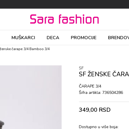
MUŠKARCI
DECA
PROMOCIJE
BRENDOV
 ženske čarapе 3/4 Bamboo 3/4
SF
SF ŽENSKE ČARA
ČARAPЕ 3/4
Šifra artikla:
736504286
349,00
RSD
Dostupno u više boja: