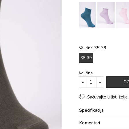
35-39
Veličine:
35-39
Količina:
DO
Sačuvajte u listi želja
Specifikacija
Komentari