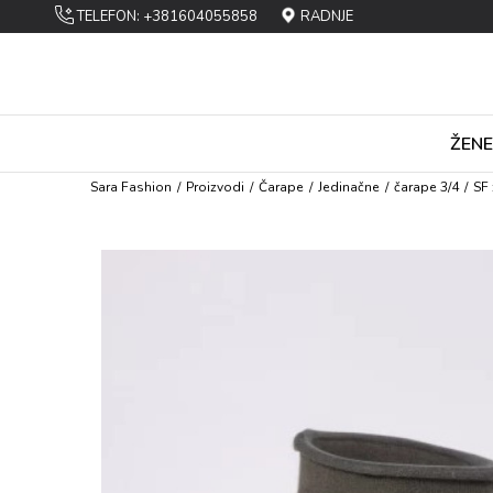
TELEFON: +381604055858
RADNJE
ŽENE
Sara Fashion
Proizvodi
Čarapе
Jеdinačnе
čarapе 3/4
SF