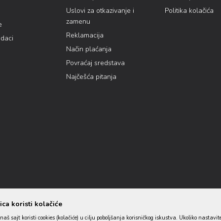
Uslovi za otkazivanje i
Politika kolačića
zamenu
e
Reklamacija
odaci
Način plaćanja
Povraćaj sredstava
Najčešća pitanja
ca koristi kolačiće
naš sajt koristi cookies (kolačiće) u cilju poboljšanja korisničkog iskustva. Ukoliko nastavit