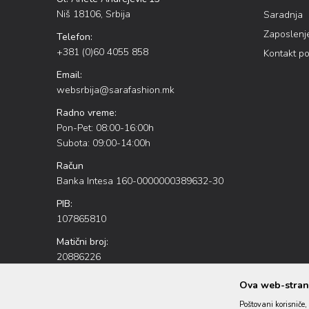
Niš 18106, Srbija
Saradnja
Zaposlenj
Telefon:
+381 (0)60 4055 858
Kontakt p
Email:
websrbija@sarafashion.mk
Radno vreme:
Pon-Pet: 08:00-16:00h
Subota: 09:00-14:00h
Račun
Banka Intesa 160-0000000389632-30
PIB:
107865810
Matični broj:
20886226
Ova web-strani
Poštovani korisniče, 