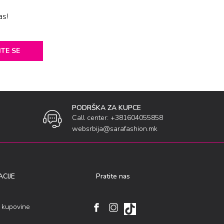
as!
ITE SE
PODRŠKA ZA KUPCE
Call center: +381604055858
websrbija@sarafashion.mk
CIJE
Pratite nas
i kupovine