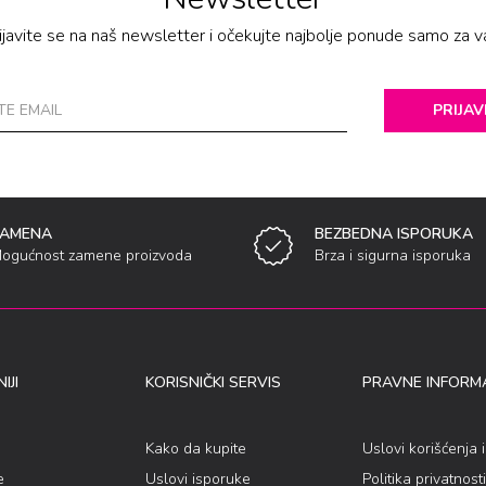
ijavite se na naš newsletter i očekujte najbolje ponude samo za v
PRIJAV
ZAMENA
BEZBEDNA ISPORUKA
ogućnost zamene proizvoda
Brza i sigurna isporuka
IJI
KORISNIČKI SERVIS
PRAVNE INFORMA
Kako da kupite
Uslovi korišćenja 
e
Uslovi isporuke
Politika privatnosti