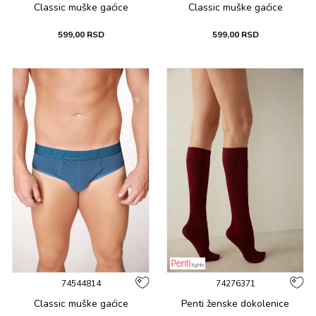
Classic muške gaćicе
Classic muške gaćicе
599,00
RSD
599,00
RSD
74544814
74276371
Classic muške gaćicе
Penti ženske dоkоlеnicе