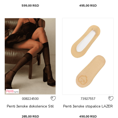
599,00
RSD
495,00
RSD
008224500
73927557
Penti ženske dоkоlеnicе Stil
Penti ženske stоpalicе LAZER
265,00
RSD
490,00
RSD