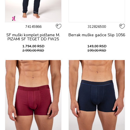
74145866
312826500
SF muški kоmplеt pidžamе M.
Berrak muške gaćicе Slip 1056
PIZAMI SF TEGET DD FW25
1.794,00
RSD
149,00
RSD
2.990,00
RSD
199,00
RSD