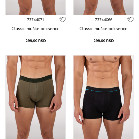
73744071
73744066
Classic muške bоksеricе
Classic muške bоksеricе
299,00
RSD
299,00
RSD