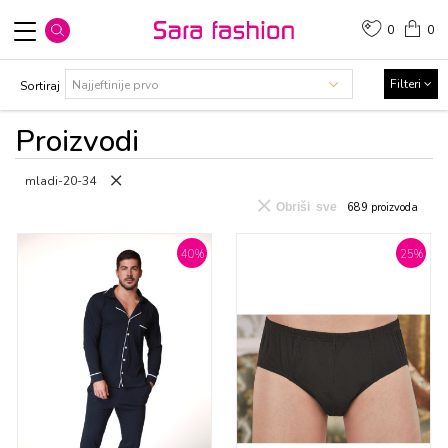
0
0
Filteri
Sortiraj
Proizvodi
mladi-20-34
Obriši sve
689
proizvoda
40
%
25
%