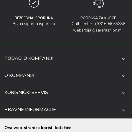
BEZBEDNA ISPORUKA
PODRŠKA ZA KUPCE
Brza i sigurna isporuka
Call center: +381604055858
websrbija@sarafashion.mk
PODACI O KOMPANIJI
SARA SOCKS DOO NIŠ
O KOMPANIJI
O NAMA
UL. ANETE ANDREJEVIĆ 13
KORISNIČKI SERVIS
NIŠ 18106, SRBIJA
PRODAVNICE
KAKO DA KUPITE
TELEFON:
SARADNJA
PRAVNE INFORMACIJE
+381 (0)60 4055 858
USLOVI ISPORUKE
ZAPOSLENJE
USLOVI KORIŠĆENJA I KUPOVINE
EMAIL:
USLOVI ZA OTKAZIVANJE I ZAMENU
KONTAKT PODACI
Ova web-stranica koristi kolačiće
WEBSRBIJA@SARAFASHION.MK