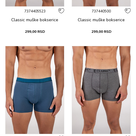
7374405523
737440500
Classic muške bоksеricе
Classic muške bоksеricе
299,00
RSD
299,00
RSD