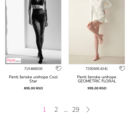
715466500
73926914341
Penti ženske unihope Cool
Penti ženske unihope
Star
GEOMETRIC FLORAL
695,00
RSD
995,00
RSD
1
2
...
29