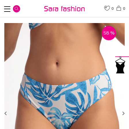
0
0
58
%