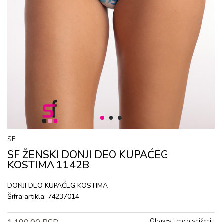
1
2
3
SF
SF ŽENSKI DONJI DEO KUPAĆEG
KOSTIMA 1142B
DONJI DEO KUPAĆEG KOSTIMA
Šifra artikla:
74237014
Obavesti me o sniženju