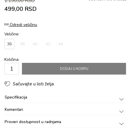
1.190,00
RSD
499,00
RSD
Odredi veličinu
Veličine:
36
38
40
42
44
Količina:
DODAJ U KORPU
Sačuvajte u listi želja
Specifikacija
Komentari
Proveri dostupnost u radnjama