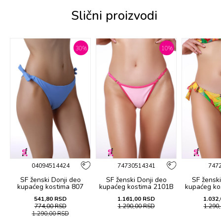
Slični proizvodi
%
30
%
10
%
04094514424
74730514341
747
SF ženski Donji deo
SF ženski Donji deo
SF ženski
B
kupaćeg kostima 807
kupaćeg kostima 2101B
kupaćeg ko
541,80
RSD
1.161,00
RSD
1.032,
774,00
RSD
1.290,00
RSD
1.290
1.290,00
RSD