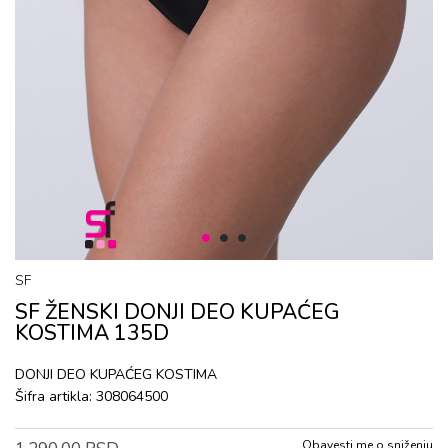
1
2
3
SF
SF ŽENSKI DONJI DEO KUPAĆEG
KOSTIMA 135D
DONJI DEO KUPAĆEG KOSTIMA
Šifra artikla:
308064500
Obavesti me o sniženju