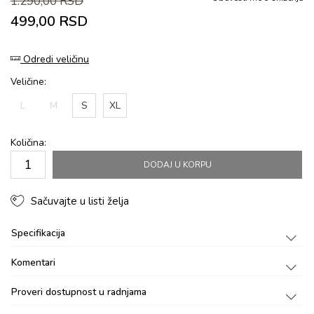
1.290,00
RSD
499,00
RSD
Odredi veličinu
Veličine:
L
M
S
XL
Količina:
DODAJ U KORPU
Sačuvajte u listi želja
Specifikacija
Komentari
Proveri dostupnost u radnjama