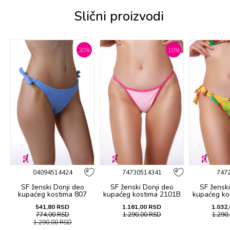
Slični proizvodi
%
30
%
10
%
04094514424
74730514341
747
SF ženski Donji deo
SF ženski Donji deo
SF ženski
B
kupaćeg kostima 807
kupaćeg kostima 2101B
kupaćeg ko
541,80
RSD
1.161,00
RSD
1.032,
774,00
RSD
1.290,00
RSD
1.290
1.290,00
RSD