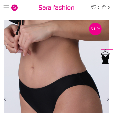
0
0
61
%