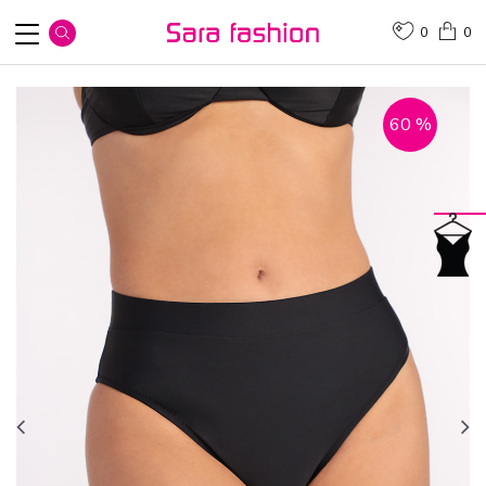
0
0
60
%