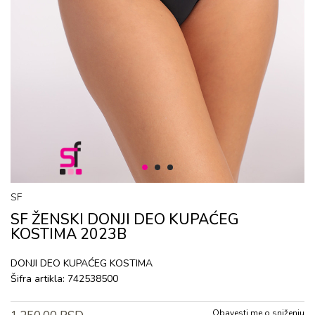
1
2
3
SF
SF ŽENSKI DONJI DEO KUPAĆEG
KOSTIMA 2023B
DONJI DEO KUPAĆEG KOSTIMA
Šifra artikla:
742538500
Obavesti me o sniženju