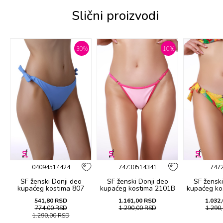
Slični proizvodi
%
30
%
10
%
04094514424
74730514341
747
SF ženski Donji deo
SF ženski Donji deo
SF ženski
B
kupaćeg kostima 807
kupaćeg kostima 2101B
kupaćeg ko
541,80
RSD
1.161,00
RSD
1.032,
774,00
RSD
1.290,00
RSD
1.290
1.290,00
RSD