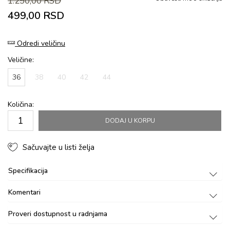
1.250,00
RSD
499,00
RSD
Odredi veličinu
Veličine:
36
38
40
42
44
Količina:
DODAJ U KORPU
Sačuvajte u listi želja
Specifikacija
Komentari
Proveri dostupnost u radnjama