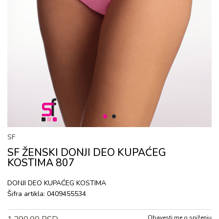
1
2
SF
SF ŽENSKI DONJI DEO KUPAĆEG
KOSTIMA 807
DONJI DEO KUPAĆEG KOSTIMA
Šifra artikla:
0409455534
Obavesti me o sniženju