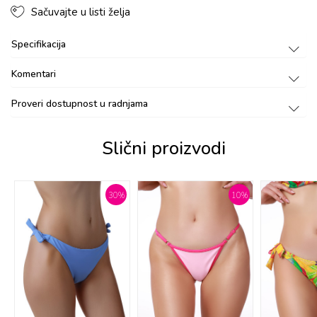
Sačuvajte u listi želja
Specifikacija
Komentari
Proveri dostupnost u radnjama
Slični proizvodi
%
30
%
10
%