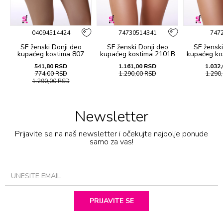
04094514424
74730514341
747
SF ženski Donji deo
SF ženski Donji deo
SF ženski
B
kupaćeg kostima 807
kupaćeg kostima 2101B
kupaćeg ko
541,80
RSD
1.161,00
RSD
1.032,
774,00
RSD
1.290,00
RSD
1.290
1.290,00
RSD
Newsletter
Prijavite se na naš newsletter i očekujte najbolje ponude
samo za vas!
PRIJAVITE SE