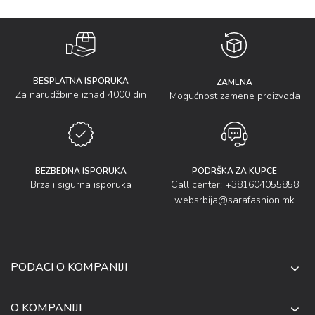
BESPLATNA ISPORUKA
ZAMENA
Za narudžbine iznad 4000 din
Mogućnost zamene proizvoda
BEZBEDNA ISPORUKA
PODRŠKA ZA KUPCE
Brza i sigurna isporuka
Call center: +381604055858
websrbija@sarafashion.mk
PODACI O KOMPANIJI
SARA SOCKS DOO NIŠ
O KOMPANIJI