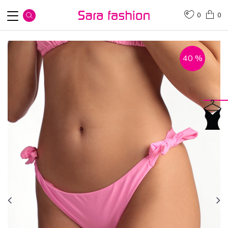
0
0
40
%