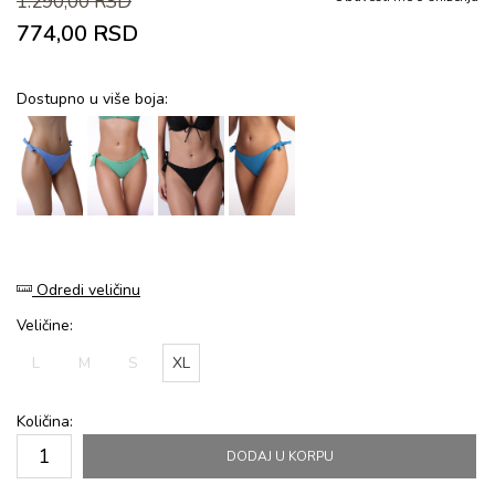
1.290,00
RSD
774,00
RSD
Dostupno u više boja:
Odredi veličinu
Veličine:
L
M
S
XL
Količina:
DODAJ U KORPU