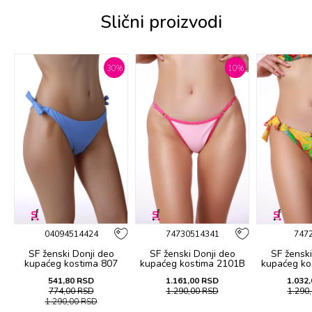
Slični proizvodi
%
30
%
10
%
04094514424
74730514341
747
SF ženski Donji deo
SF ženski Donji deo
SF ženski
B
kupaćeg kostima 807
kupaćeg kostima 2101B
kupaćeg ko
541,80
RSD
1.161,00
RSD
1.032,
774,00
RSD
1.290,00
RSD
1.290
1.290,00
RSD