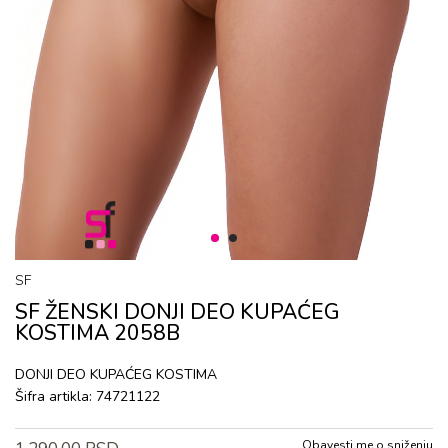
1
2
SF
SF ŽENSKI DONJI DEO KUPAĆEG
KOSTIMA 2058B
DONJI DEO KUPAĆEG KOSTIMA
Šifra artikla:
74721122
Obavesti me o sniženju