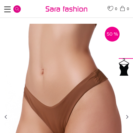
0
0
50
%