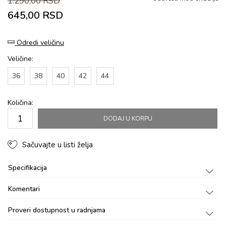
1.290,00
RSD
645,00
RSD
Odredi veličinu
Veličine:
36
38
40
42
44
Količina:
DODAJ U KORPU
Sačuvajte u listi želja
Specifikacija
Komentari
Proveri dostupnost u radnjama