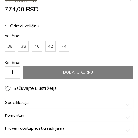
1.290,00
RSD
774,00
RSD
Odredi veličinu
Veličine:
36
38
40
42
44
Količina:
DODAJ U KORPU
Sačuvajte u listi želja
Specifikacija
Komentari
Proveri dostupnost u radnjama