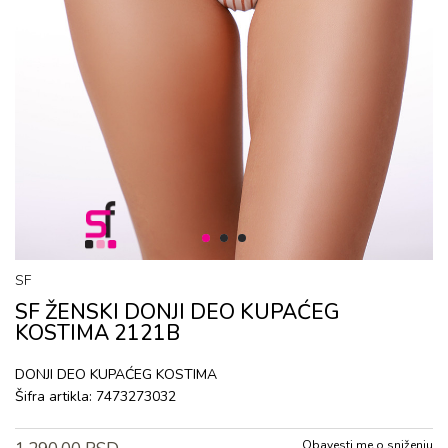
1
2
3
SF
SF ŽENSKI DONJI DEO KUPAĆEG
KOSTIMA 2121B
DONJI DEO KUPAĆEG KOSTIMA
Šifra artikla:
7473273032
Obavesti me o sniženju