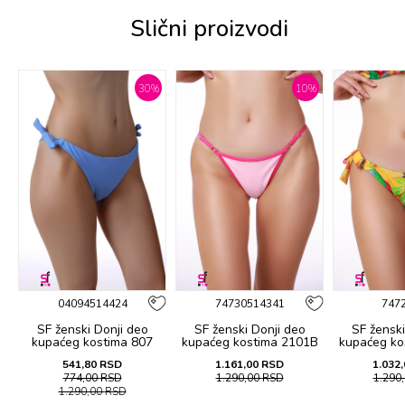
Slični proizvodi
%
30
%
10
%
04094514424
74730514341
747
SF ženski Donji deo
SF ženski Donji deo
SF ženski
B
kupaćeg kostima 807
kupaćeg kostima 2101B
kupaćeg ko
541,80
RSD
1.161,00
RSD
1.032,
774,00
RSD
1.290,00
RSD
1.290
1.290,00
RSD