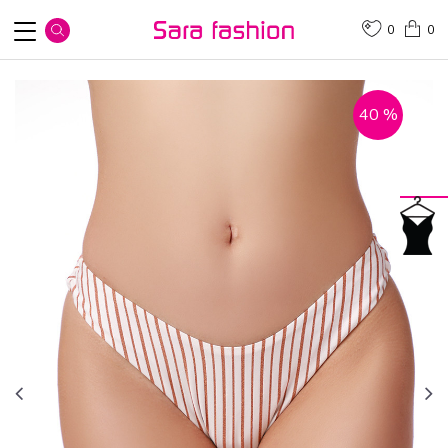
0
0
40
%