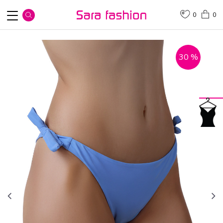
0
0
30
%