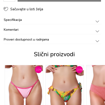
Sačuvajte u listi želja
Specifikacija
Komentari
Proveri dostupnost u radnjama
Slični proizvodi
%
10
%
20
%