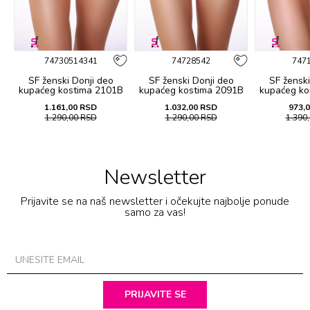
74730514341
74728542
747
SF ženski Donji deo
SF ženski Donji deo
SF ženski
B
kupaćeg kostima 2101B
kupaćeg kostima 2091B
kupaćeg ko
1.161,00
RSD
1.032,00
RSD
973,
1.290,00
RSD
1.290,00
RSD
1.390
Newsletter
Prijavite se na naš newsletter i očekujte najbolje ponude
samo za vas!
PRIJAVITE SE