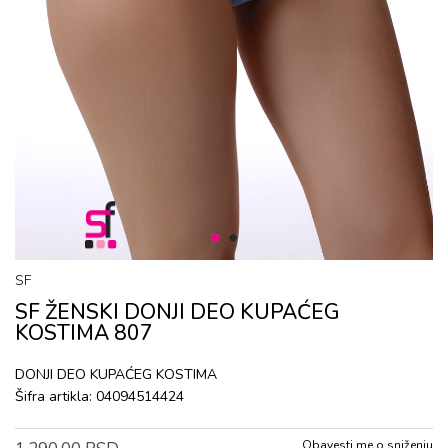
1
2
SF
SF ŽENSKI DONJI DEO KUPAĆEG
KOSTIMA 807
DONJI DEO KUPAĆEG KOSTIMA
Šifra artikla:
04094514424
Obavesti me o sniženju