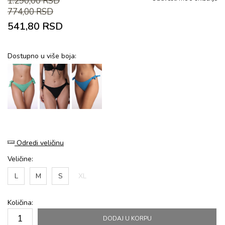
1.290,00
RSD
774,00
RSD
541,80
RSD
Dostupno u više boja:
Odredi veličinu
Veličine:
L
M
S
XL
Količina:
DODAJ U KORPU