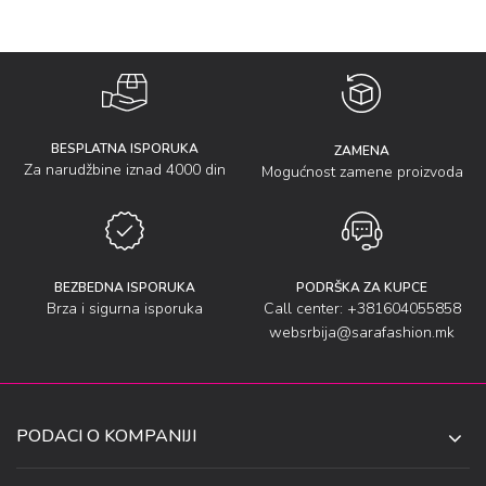
BESPLATNA ISPORUKA
ZAMENA
Za narudžbine iznad 4000 din
Mogućnost zamene proizvoda
BEZBEDNA ISPORUKA
PODRŠKA ZA KUPCE
Brza i sigurna isporuka
Call center: +381604055858
websrbija@sarafashion.mk
PODACI O KOMPANIJI
SARA SOCKS DOO NIŠ