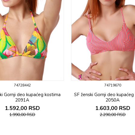
74728442
74719670
ki Gornji deo kupaćeg kostima
SF ženski Gornji deo kupaćeg
2091A
2050A
1.592,00
RSD
1.603,00
RSD
1.990,00
RSD
2.290,00
RSD