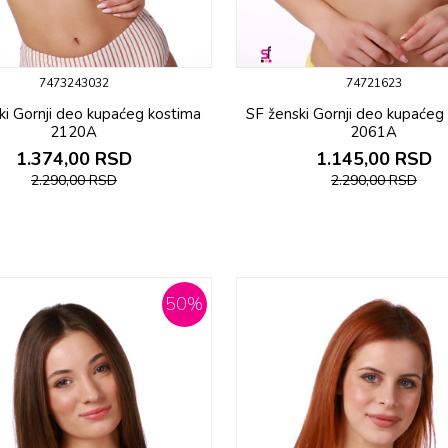
7473243032
74721623
ki Gornji deo kupaćeg kostima
SF ženski Gornji deo kupaćeg
2120A
2061A
1.374,00
RSD
1.145,00
RSD
2.290,00
RSD
2.290,00
RSD
50
%