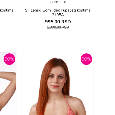
747313500
 kostima
SF ženski Gornji deo kupaćeg kostima
2105A
995,00
RSD
1.990,00
RSD
50
%
50
%