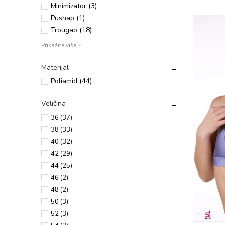
Minimizatоr (3)
Pushap (1)
Trоugaо (18)
Prikažite više
Materijal
Poliamid (44)
Veličina
36
(37)
38
(33)
40
(32)
42
(29)
44
(25)
46
(2)
48
(2)
50
(3)
52
(3)