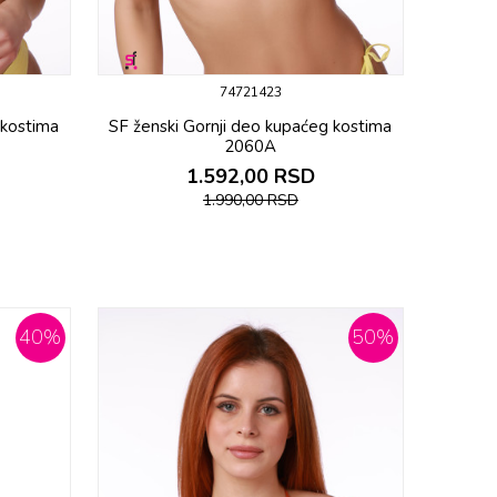
74721423
 kostima
SF ženski Gornji deo kupaćeg kostima
2060A
1.592,00
RSD
1.990,00
RSD
40
%
50
%