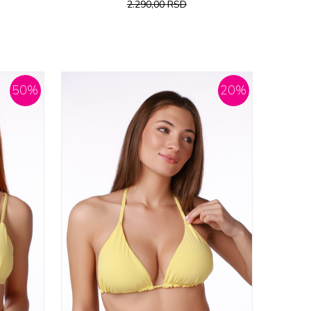
2.290,00
RSD
50
%
20
%