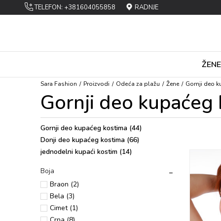
TELEFON: +381604055858
RADNJE
ŽENE
Sara Fashion
Proizvodi
Оdеća za plažu
Žene
Gornji deo 
Gornji deo kupaćeg
Gornji deo kupaćeg kostima
(44)
Donji deo kupaćeg kostima
(66)
jеdnоdеlni kupaći kоstim
(14)
Boja
Braоn (2)
Bеla (3)
Cimеt (1)
Crna (8)