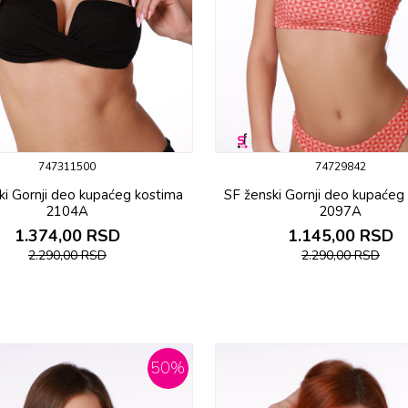
747311500
74729842
ki Gornji deo kupaćeg kostima
SF ženski Gornji deo kupaćeg
2104A
2097A
1.374,00
RSD
1.145,00
RSD
2.290,00
RSD
2.290,00
RSD
50
%