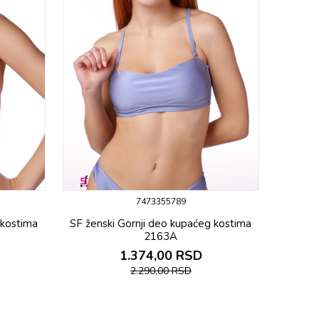
7473355789
 kostima
SF ženski Gornji deo kupaćeg kostima
2163A
1.374,00
RSD
2.290,00
RSD