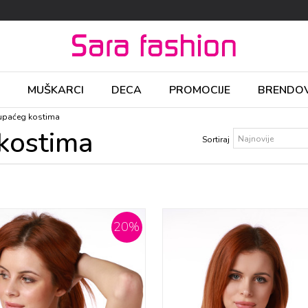
MUŠKARCI
DECA
PROMOCIJE
BRENDOV
kupaćeg kostima
 kostima
Sortiraj
20
%