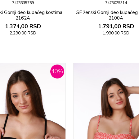
7473335789
7473025314
ki Gornji deo kupaćeg kostima
SF ženski Gornji deo kupaćeg
2162A
2100A
1.374,00
RSD
1.791,00
RSD
2.290,00
RSD
1.990,00
RSD
40
%