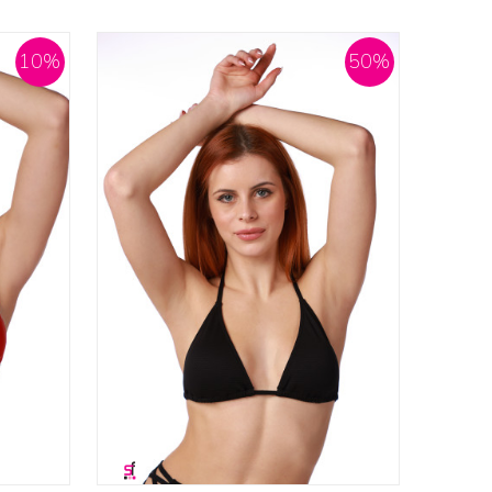
10
%
50
%