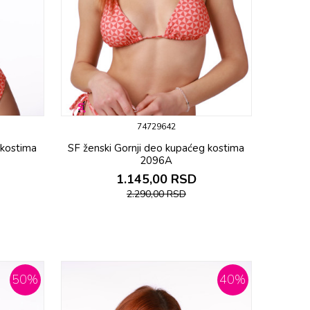
74729642
 kostima
SF ženski Gornji deo kupaćeg kostima
2096A
1.145,00
RSD
2.290,00
RSD
50
%
40
%