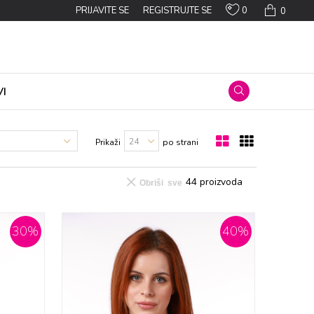
0
PRIJAVITE SE
REGISTRUJTE SE
0
I
Prikaži
po strani
44
proizvoda
Obriši sve
30
%
40
%