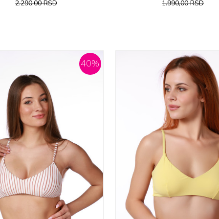
2.290,00
RSD
1.990,00
RSD
40
%