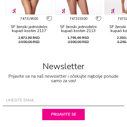
747319500
747315500
7473
SF ženski jеdnоdеlni
SF ženski jеdnоdеlni
SF ženski
kupaći kоstim 2117
kupaći kоstim 2113
kupaći k
2.872,00
RSD
1.795,00
RSD
2.303,
3.590,00
RSD
3.590,00
RSD
3.290
Newsletter
Prijavite se na naš newsletter i očekujte najbolje ponude
samo za vas!
PRIJAVITE SE