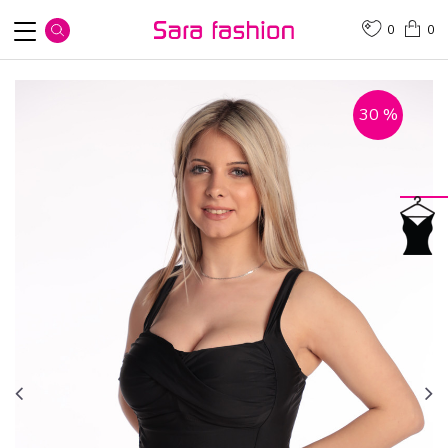
0
0
30
%