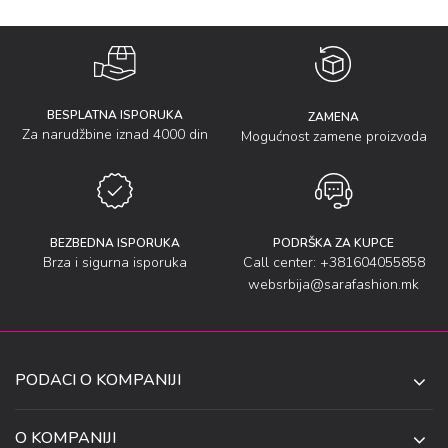
BESPLATNA ISPORUKA
ZAMENA
Za narudžbine iznad 4000 din
Mogućnost zamene proizvoda
BEZBEDNA ISPORUKA
PODRŠKA ZA KUPCE
Brza i sigurna isporuka
Call center: +381604055858
websrbija@sarafashion.mk
PODACI O KOMPANIJI
SARA SOCKS DOO NIŠ
O KOMPANIJI