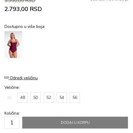
3.990,00
RSD
2.793,00
RSD
Dostupno u više boja:
Odredi veličinu
Veličine:
46
48
50
52
54
56
Količina:
DODAJ U KORPU