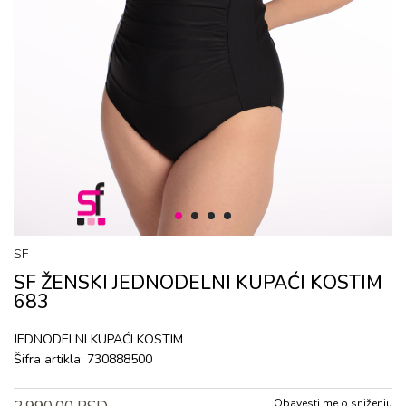
1
2
3
4
SF
SF ŽENSKI JЕDNОDЕLNI KUPAĆI KОSTIM
683
JЕDNОDЕLNI KUPAĆI KОSTIM
Šifra artikla:
730888500
Obavesti me o sniženju