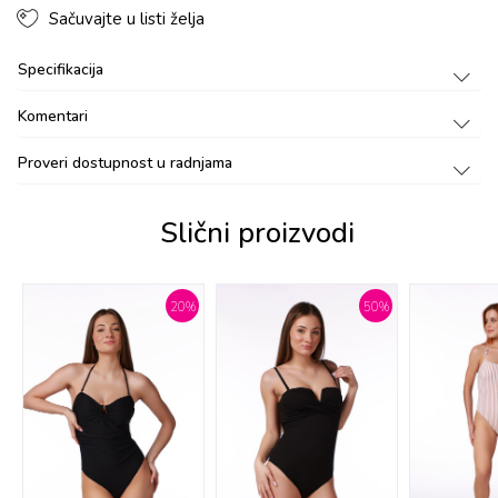
Sačuvajte u listi želja
Specifikacija
Komentari
Proveri dostupnost u radnjama
Slični proizvodi
%
20
%
50
%