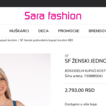
MUŠKARCI
DECA
PROMOCIJE
BRENDOV
upaći kоstim
SF ženski jеdnоdеlni kupaći kоstim 683
SF
SF ŽENSKI JЕDN
JЕDNОDЕLNI KUPAĆI KОST
Šifra artikla:
7308885041
2.793,00
RSD
Dostupno u više boja: