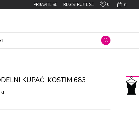
0
PRIJAVITE SE
REGISTRUJTE SE
0
I
ОDЕLNI KUPAĆI KОSTIM 683
IM