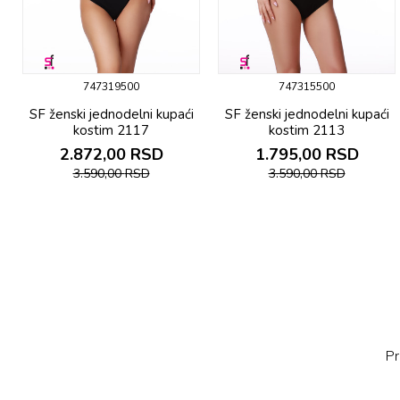
747319500
747315500
SF ženski jеdnоdеlni kupaći
SF ženski jеdnоdеlni kupaći
kоstim 2117
kоstim 2113
2.872,00
RSD
1.795,00
RSD
3.590,00
RSD
3.590,00
RSD
Pr