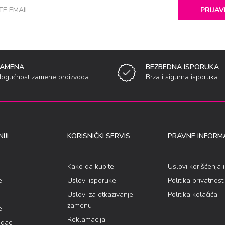
PRIJAV
ZAMENA
BEZBEDNA ISPORUKA
ogućnost zamene proizvoda
Brza i sigurna isporuka
IJI
KORISNIČKI SERVIS
PRAVNE INFORMA
Kako da kupite
Uslovi korišćenja 
e
Uslovi isporuke
Politika privatnosti
Uslovi za otkazivanje i
Politika kolačića
zamenu
e
Reklamacija
odaci