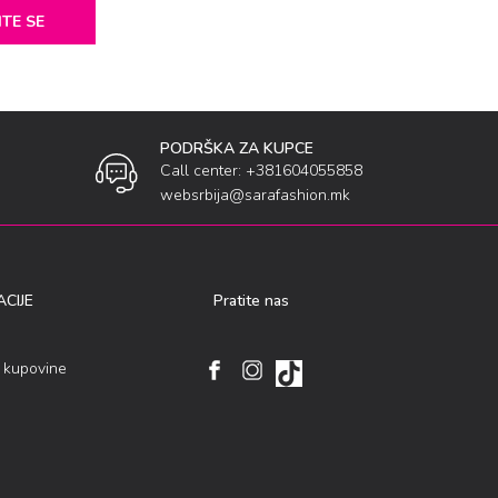
ITE SE
PODRŠKA ZA KUPCE
Call center: +381604055858
websrbija@sarafashion.mk
CIJE
Pratite nas
i kupovine