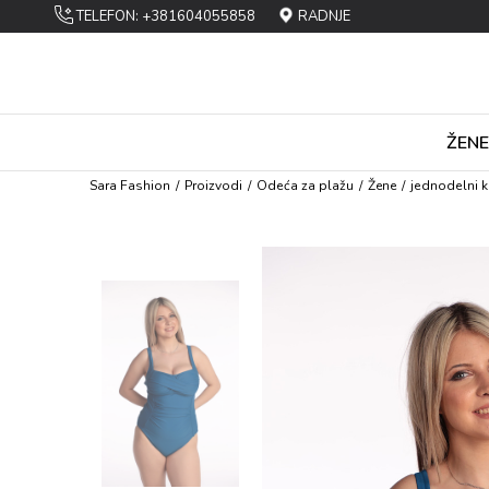
TELEFON: +381604055858
RADNJE
ŽENE
Sara Fashion
Proizvodi
Оdеća za plažu
Žene
jеdnоdеlni k