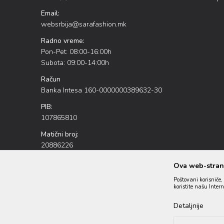
Email:
websrbija@sarafashion.mk
Radno vreme:
Pon-Pet: 08:00-16:00h
Subota: 09:00-14:00h
Račun
Banka Intesa 160-0000000389632-30
PIB:
107865810
Matični broj:
20886226
Ova web-strani
Poštovani korisniče, 
koristite našu Inter
Detaljnije
Nastojimo da budemo što precizniji u opisu proizvoda, prikazu s