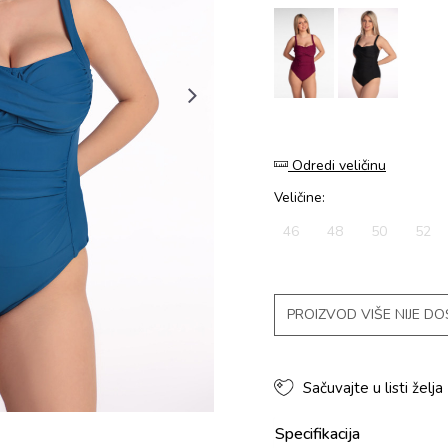
Odredi veličinu
Veličine:
46
48
50
52
PROIZVOD VIŠE NIJE D
Sačuvajte u listi želja
Specifikacija