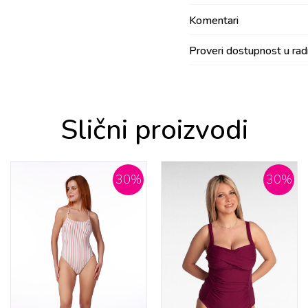
Komentari
Proveri dostupnost u ra
Slični proizvodi
30
%
30
%