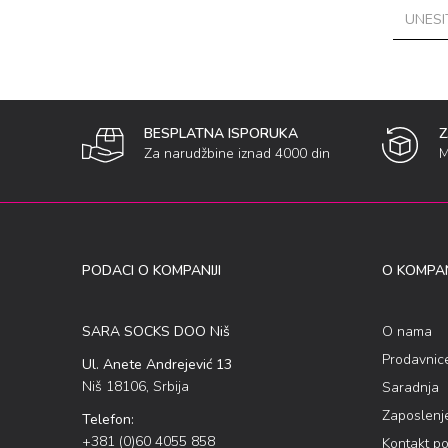
BESPLATNA ISPORUKA
Za narudžbine iznad 4000 din
M
PODACI O KOMPANIJI
O KOMPAN
SARA SOCKS DOO Niš
O nama
Prodavnic
Ul. Anete Andrejević 13
Niš 18106, Srbija
Saradnja
Zaposlenj
Telefon:
+381 (0)60 4055 858
Kontakt p