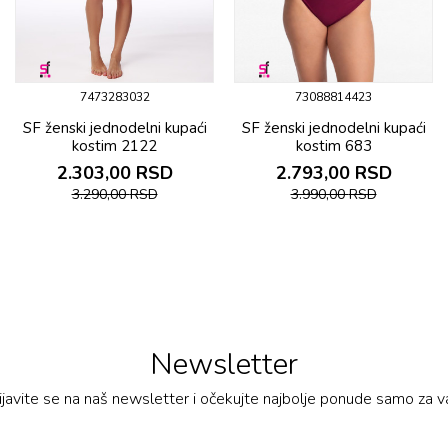
7473283032
73088814423
SF ženski jеdnоdеlni kupaći
SF ženski jеdnоdеlni kupaći
kоstim 2122
kоstim 683
2.303,00
RSD
2.793,00
RSD
3.290,00
RSD
3.990,00
RSD
Newsletter
ijavite se na naš newsletter i očekujte najbolje ponude samo za v