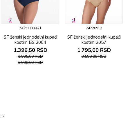
74251714421
74720912
SF ženski jеdnоdеlni kupaći
SF ženski jеdnоdеlni kupaći
kоstim BS 2004
kоstim 2057
1.396,50
RSD
1.795,00
RSD
1.995,00
RSD
3.590,00
RSD
3.990,00
RSD
as!