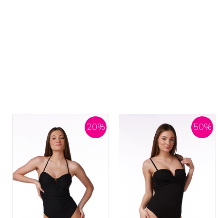
20
%
50
%