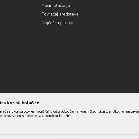
Način plaćanja
Povraćaj sredstava
Najčešća pitanja
ca koristi kolačiće
naš sajt koristi cookies (kolačiće) u cilju poboljšanja korisničkog iskustva. Ukoliko nastavit
net prodavnicu slažete se sa upotrebom kolačića.
lika i samih cena, ali ne možemo garantovati da su sve informacije kompletne 