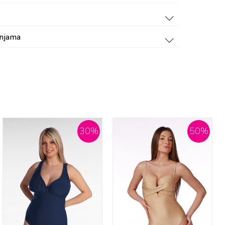
dnjama
30
%
50
%