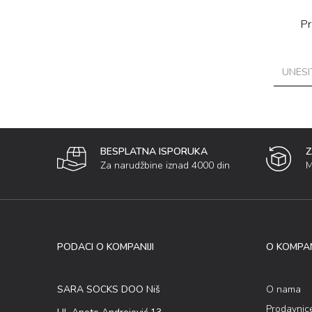
Pr
BESPLATNA ISPORUKA
Za narudžbine iznad 4000 din
M
PODACI O KOMPANIJI
O KOMPAN
SARA SOCKS DOO Niš
O nama
Prodavnic