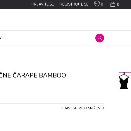
0
PRIJAVITE SE
REGISTRUJTE SE
0
I
IČNE ČARAPE BAMBOO
OBAVESTI ME O SNIŽENJU