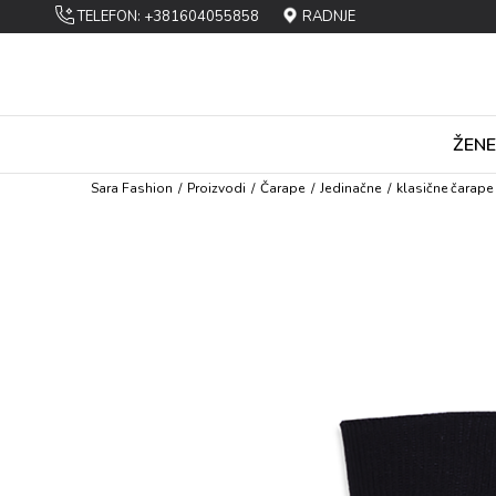
TELEFON: +381604055858
RADNJE
ŽENE
Sara Fashion
Proizvodi
Čarapе
Jеdinačnе
klasične čarape