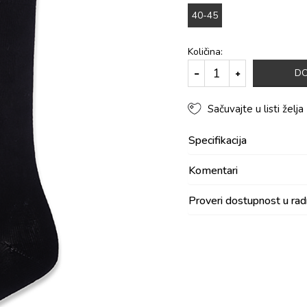
40-45
Količina:
DO
Sačuvajte u listi želja
Specifikacija
Komentari
Proveri dostupnost u ra