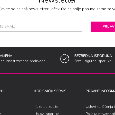
Newsletter
ijavite se na naš newsletter i očekujte najbolje ponude samo za v
PRIJAV
ZAMENA
BEZBEDNA ISPORUKA
ogućnost zamene proizvoda
Brza i sigurna isporuka
IJI
KORISNIČKI SERVIS
PRAVNE INFORMA
Kako da kupite
Uslovi korišćenja 
e
Uslovi isporuke
Politika privatnosti