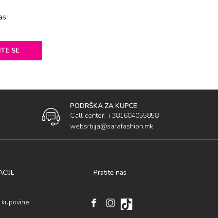
as!
ITE SE
PODRŠKA ZA KUPCE
Call center: +381604055858
websrbija@sarafashion.mk
CIJE
Pratite nas
i kupovine