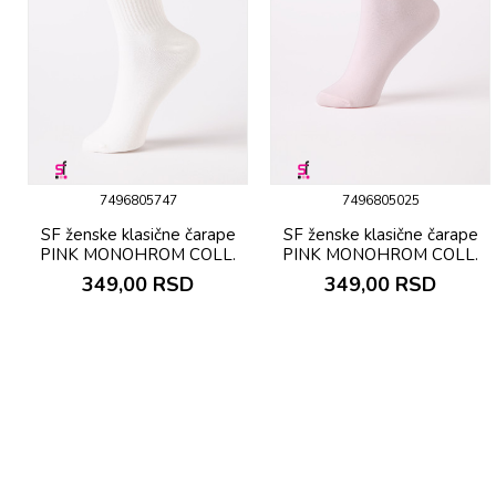
7496805747
7496805025
SF ženske klasične čarape
SF ženske klasične čarape
PINK MONOHROM COLL.
PINK MONOHROM COLL.
349,00
RSD
349,00
RSD