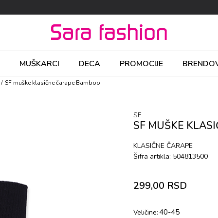
MUŠKARCI
DECA
PROMOCIJE
BRENDOV
SF muške klasične čarape Bamboo
SF
SF MUŠKE KLAS
KLASIČNE ČARAPE
Šifra artikla:
504813500
299,00
RSD
40-45
Veličine: