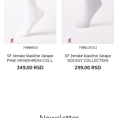
74968010
7486125311
SF ženske klasične čarape
SF ženske klasične čarape
PINK MONOHROM COLL.
SOCKSY COLLECTION
349,00
RSD
299,00
RSD