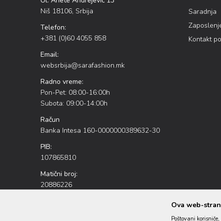
Ul. Anete Andrejević 13
Niš 18106, Srbija
Saradnja
Zaposlenj
Telefon:
+381 (0)60 4055 858
Kontakt p
Email:
websrbija@sarafashion.mk
Radno vreme:
Pon-Pet: 08:00-16:00h
Subota: 09:00-14:00h
Račun
Banka Intesa 160-0000000389632-30
PIB:
107865810
Matični broj:
20886226
Ova web-strani
Poštovani korisniče, 