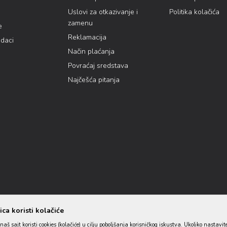
Uslovi za otkazivanje i
Politika kolačića
zamenu
e
Reklamacija
odaci
Način plaćanja
Povraćaj sredstava
Najčešća pitanja
ca koristi kolačiće
naš sajt koristi cookies (kolačiće) u cilju poboljšanja korisničkog iskustva. Ukoliko nastavit