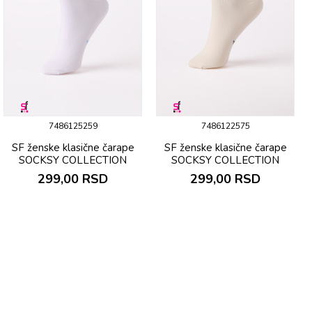
7486125259
7486122575
SF ženske klasične čarape
SF ženske klasične čarape
SOCKSY COLLECTION
SOCKSY COLLECTION
299,00
RSD
299,00
RSD