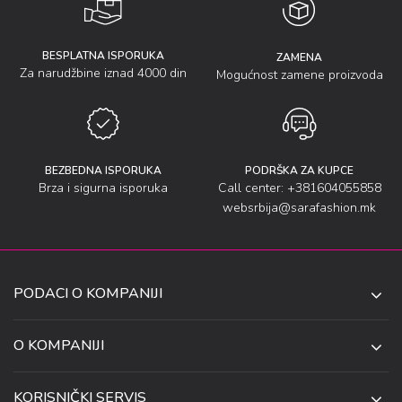
BESPLATNA ISPORUKA
ZAMENA
Za narudžbine iznad 4000 din
Mogućnost zamene proizvoda
BEZBEDNA ISPORUKA
PODRŠKA ZA KUPCE
Brza i sigurna isporuka
Call center: +381604055858
websrbija@sarafashion.mk
PODACI O KOMPANIJI
SARA SOCKS DOO NIŠ
O KOMPANIJI
O NAMA
UL. ANETE ANDREJEVIĆ 13
KORISNIČKI SERVIS