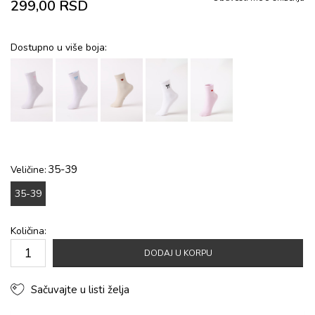
299,00
RSD
Dostupno u više boja:
35-39
Veličine:
35-39
Količina:
DODAJ U KORPU
Sačuvajte u listi želja