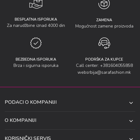
BESPLATNA ISPORUKA
ZAMENA
Za narudžbine iznad 4000 din
Mogućnost zamene proizvoda
BEZBEDNA ISPORUKA
PODRŠKA ZA KUPCE
Brza i sigurna isporuka
Call center: +381604055858
websrbija@sarafashion.mk
PODACI O KOMPANIJI
SARA SOCKS DOO NIŠ
O KOMPANIJI
O NAMA
UL. ANETE ANDREJEVIĆ 13
KORISNIČKI SERVIS