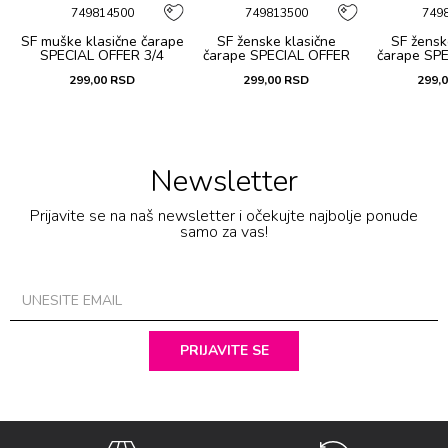
749814500
749813500
749
pe
SF muške klasične čarape
SF ženske klasične
SF žensk
SPECIAL OFFER 3/4
čarape SPECIAL OFFER
čarape SP
SPORT CORAPI 2/1
3/4 SPORT CORAPI 2/1
3/4 SPORT
299,00
RSD
299,00
RSD
299,
Newsletter
Prijavite se na naš newsletter i očekujte najbolje ponude
samo za vas!
PRIJAVITE SE