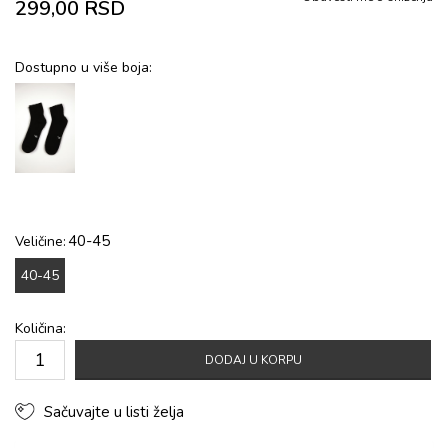
299,00
RSD
Dostupno u više boja:
40-45
Veličine:
40-45
Količina:
DODAJ U KORPU
Sačuvajte u listi želja