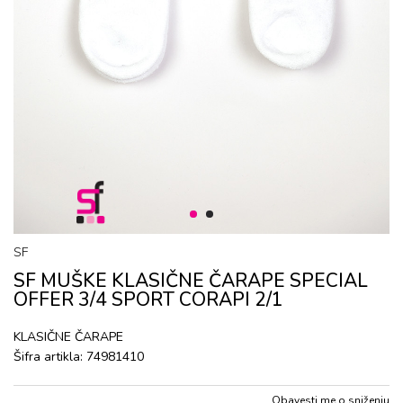
1
2
SF
SF MUŠKE KLASIČNE ČARAPE SPECIAL
OFFER 3/4 SPORT CORAPI 2/1
KLASIČNE ČARAPE
Šifra artikla:
74981410
Obavesti me o sniženju