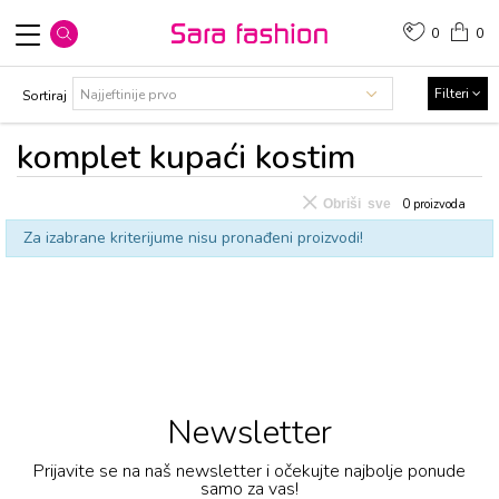
0
0
Filteri
Sortiraj
kоmplеt kupaći kоstim
Obriši sve
0
proizvoda
Za izabrane kriterijume nisu pronađeni proizvodi!
Newsletter
Prijavite se na naš newsletter i očekujte najbolje ponude
samo za vas!