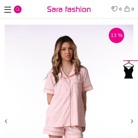
0
0
13
%