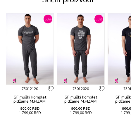
%
50
%
50
%
75012120
75012020
750
SF muški kоmplеt
SF muški kоmplеt
SF mušk
pidžamе M.PIZAMI
pidžamе M.PIZAMI
pidžamе
26
SP.OFFER WEEKEND KD
SP.OFFER GIN KD SS26
SP.OFFER F
900,00
RSD
900,00
RSD
900,
SS26
1.799,00
RSD
1.799,00
RSD
1.799