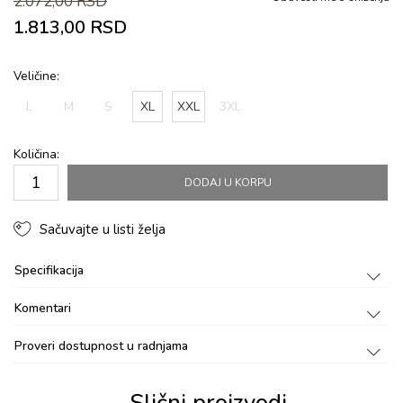
2.072,00
RSD
1.813,00
RSD
Veličine:
L
M
S
XL
XXL
3XL
Količina:
DODAJ U KORPU
Sačuvajte u listi želja
Specifikacija
Komentari
Proveri dostupnost u radnjama
Slični proizvodi