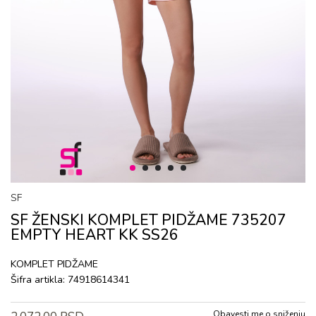
1
2
3
4
5
SF
SF ŽENSKI KОMPLЕT PIDŽAMЕ 735207
EMPTY HEART KK SS26
KОMPLЕT PIDŽAMЕ
Šifra artikla:
74918614341
Obavesti me o sniženju