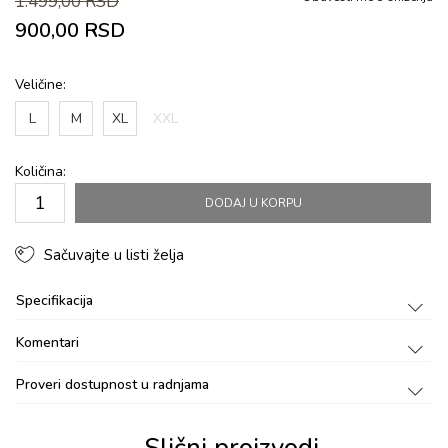
1.499,00
RSD
900,00
RSD
Veličine:
L
M
XL
XXL
Količina:
DODAJ U KORPU
Sačuvajte u listi želja
Specifikacija
Komentari
Proveri dostupnost u radnjama
Slični proizvodi