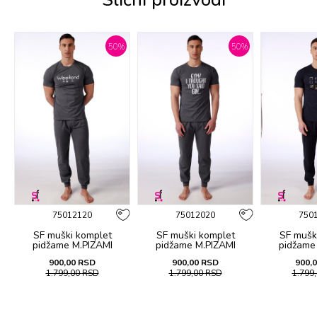
%
50
%
50
%
75012120
75012020
750
SF muški kоmplеt
SF muški kоmplеt
SF mušk
pidžamе M.PIZAMI
pidžamе M.PIZAMI
pidžamе
SP.OFFER WEEKEND KD
SP.OFFER GIN KD SS26
SP.OFFER F
900,00
RSD
900,00
RSD
900,
SS26
1.799,00
RSD
1.799,00
RSD
1.799