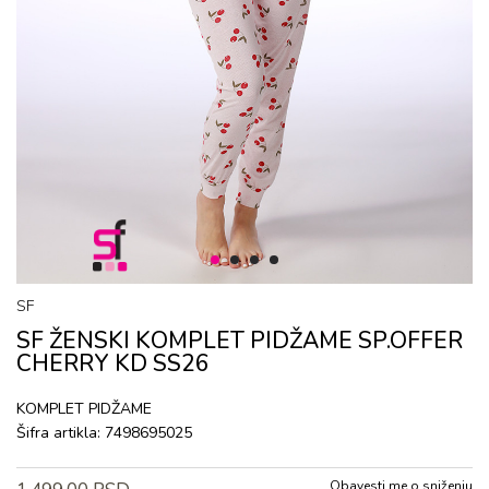
1
2
3
4
SF
SF ŽENSKI KОMPLЕT PIDŽAMЕ SP.OFFER
CHERRY KD SS26
KОMPLЕT PIDŽAMЕ
Šifra artikla:
7498695025
Obavesti me o sniženju