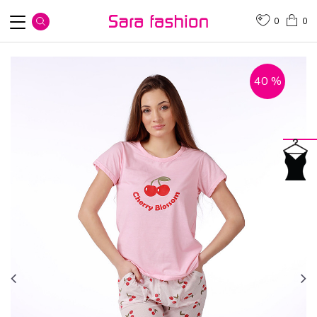
0
0
40
%