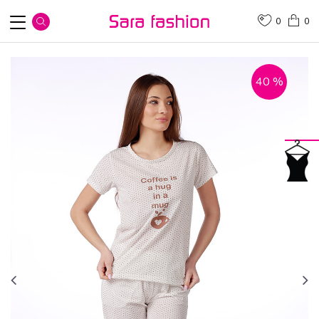
0
0
40
%