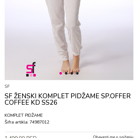
1
2
3
4
SF
SF ŽENSKI KОMPLЕT PIDŽAMЕ SP.OFFER
COFFEE KD SS26
KОMPLЕT PIDŽAMЕ
Šifra artikla:
74987012
Obavesti me o sniženju