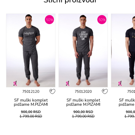
%
50
%
50
%
75012120
75012020
750
SF muški kоmplеt
SF muški kоmplеt
SF mušk
pidžamе M.PIZAMI
pidžamе M.PIZAMI
pidžamе
SP.OFFER WEEKEND KD
SP.OFFER GIN KD SS26
SP.OFFER F
900,00
RSD
900,00
RSD
900,
SS26
1.799,00
RSD
1.799,00
RSD
1.799