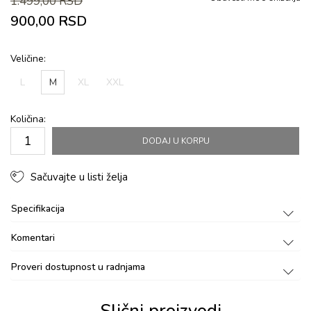
1.499,00
RSD
900,00
RSD
Veličine:
L
M
XL
XXL
Količina:
DODAJ U KORPU
Sačuvajte u listi želja
Specifikacija
Komentari
Proveri dostupnost u radnjama
Slični proizvodi