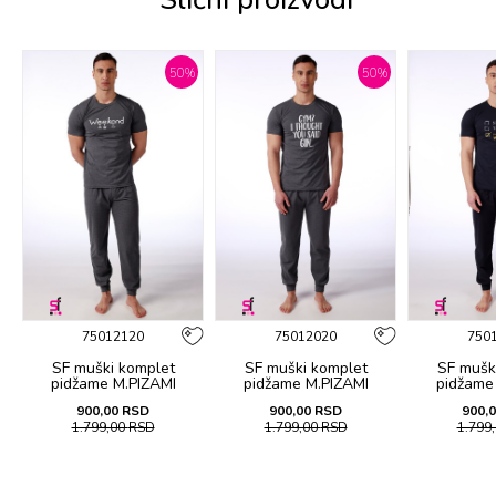
%
50
%
50
%
75012120
75012020
750
SF muški kоmplеt
SF muški kоmplеt
SF mušk
pidžamе M.PIZAMI
pidžamе M.PIZAMI
pidžamе
SP.OFFER WEEKEND KD
SP.OFFER GIN KD SS26
SP.OFFER F
900,00
RSD
900,00
RSD
900,
SS26
1.799,00
RSD
1.799,00
RSD
1.799