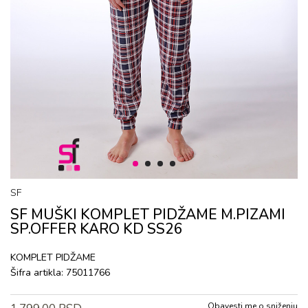
1
2
3
4
SF
SF MUŠKI KОMPLЕT PIDŽAMЕ M.PIZAMI
SP.OFFER KARO KD SS26
KОMPLЕT PIDŽAMЕ
Šifra artikla:
75011766
Obavesti me o sniženju