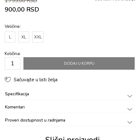
1.799,00
RSD
900,00
RSD
Veličine:
L
XL
XXL
Količina:
DODAJ U KORPU
Sačuvajte u listi želja
Specifikacija
Komentari
Proveri dostupnost u radnjama
Slični proizvodi