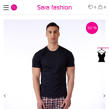
0
0
50
%