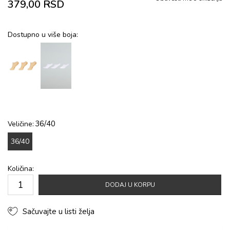
379,00
RSD
Dostupno u više boja:
36/40
Veličine:
36/40
Količina:
DODAJ U KORPU
Sačuvajte u listi želja