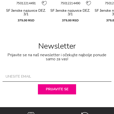
75012214491
75012214490
75012
SF ženske nazuvice DEZ.
SF ženske nazuvice DEZ.
SF ženske n
3/1
3/1
3
379,00
RSD
379,00
RSD
379,
Newsletter
Prijavite se na naš newsletter i očekujte najbolje ponude
samo za vas!
PRIJAVITE SE