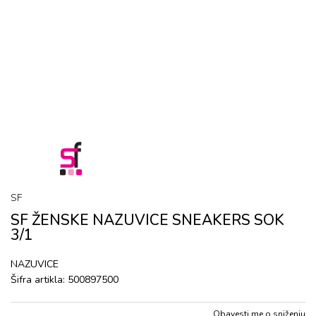
SF
SF ŽENSKE NAZUVICE SNEAKERS SOK
3/1
NAZUVICE
Šifra artikla:
500897500
Obavesti me o sniženju