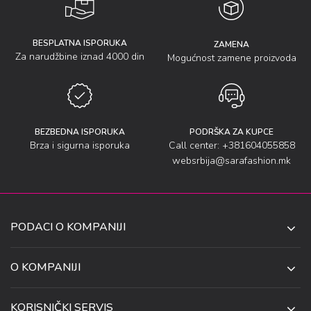
BESPLATNA ISPORUKA
ZAMENA
Za narudžbine iznad 4000 din
Mogućnost zamene proizvoda
BEZBEDNA ISPORUKA
PODRŠKA ZA KUPCE
Brza i sigurna isporuka
Call center: +381604055858
websrbija@sarafashion.mk
PODACI O KOMPANIJI
SARA SOCKS DOO NIŠ
O KOMPANIJI
O NAMA
UL. ANETE ANDREJEVIĆ 13
KORISNIČKI SERVIS