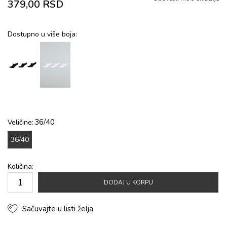
379,00
RSD
Dostupno u više boja:
36/40
Veličine:
36/40
Količina:
DODAJ U KORPU
Sačuvajte u listi želja