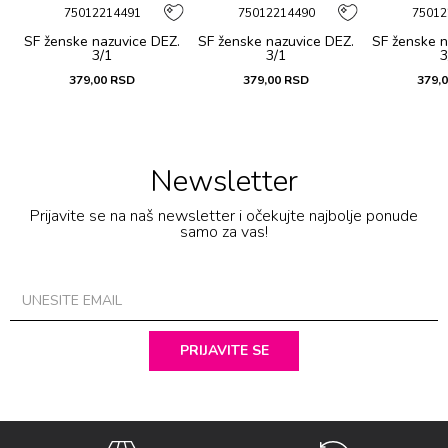
75012214491
75012214490
75012
SF ženske nazuvice DEZ.
SF ženske nazuvice DEZ.
SF ženske n
3/1
3/1
3
379,00
RSD
379,00
RSD
379,
Newsletter
Prijavite se na naš newsletter i očekujte najbolje ponude
samo za vas!
PRIJAVITE SE