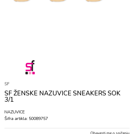
SF
SF ŽENSKE NAZUVICE SNEAKERS SOK
3/1
NAZUVICE
Šifra artikla:
50089757
Obavesti me o sniženju