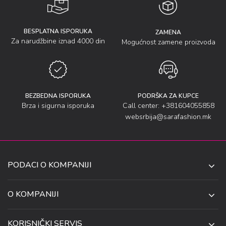
BESPLATNA ISPORUKA
ZAMENA
Za narudžbine iznad 4000 din
Mogućnost zamene proizvoda
BEZBEDNA ISPORUKA
PODRŠKA ZA KUPCE
Brza i sigurna isporuka
Call center: +381604055858
websrbija@sarafashion.mk
PODACI O KOMPANIJI
SARA SOCKS DOO NIŠ
O KOMPANIJI
O NAMA
UL. ANETE ANDREJEVIĆ 13
KORISNIČKI SERVIS