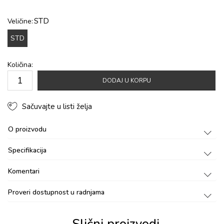
STD
Veličine:
STD
Količina:
DODAJ U KORPU
Sačuvajte u listi želja
O proizvodu
Specifikacija
Komentari
Proveri dostupnost u radnjama
Slični proizvodi