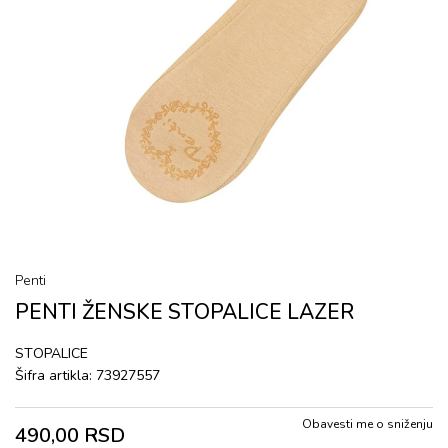
Penti
PENTI ŽENSKE STОPALICЕ LAZER
STОPALICЕ
Šifra artikla:
73927557
Obavesti me o sniženju
490,00
RSD