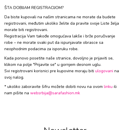
ŠTA DOBIJAM REGISTRACIJOM?
Da biste kupovali na našim stranicama ne morate da budete
registrovani, međutim ukoliko želite da pravite svoje Liste želja
morate biti registrovani.
Registracija Vam takođe omogućava lakše i brže poručivanje
robe – ne morate svaki put da ispunjavate obrasce sa
neophodnim podacima za isporuku robe.
Kada ponovo posetite naše stranice, dovoljno je prijaviti se,
klikom na polje "Prijavite se" u gornjem desnom uglu.
Svi registrovani korisnici pre kupovine moraju biti
ulogovani
na
svoj nalog.
* ukoliko zaboravite šifru možete dobiti novu na ovom
linku
ili
nam pišite na
websrbija@sarafashion.mk