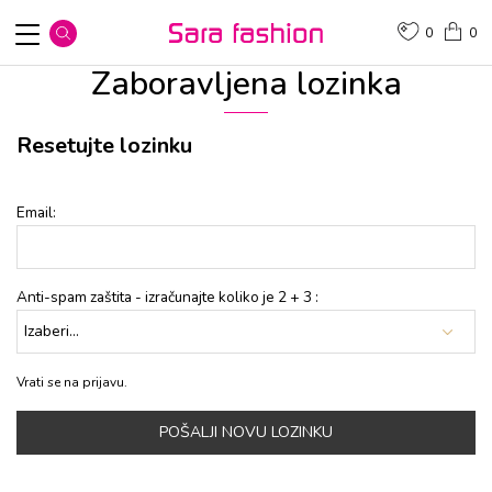
0
0
Zaboravljena lozinka
Resetujte lozinku
Email:
Anti-spam zaštita - izračunajte koliko je 2 + 3 :
Vrati se na prijavu.
POŠALJI NOVU LOZINKU