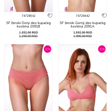
74728542
74728442
SF ženski Donji deo kupaćeg
SF ženski Gornji deo kupaćeg
kostima 2091B
kostima 2091A
1.032,00
RSD
1.592,00
RSD
1.290,00
RSD
1.990,00
RSD
30
%
30
%