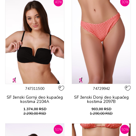
40
%
30
%
747311500
74729942
SF ženski Gornji deo kupaćeg
SF ženski Donji deo kupaćeg
kostima 2104A
kostima 2097B
1.374,00
RSD
903,00
RSD
2.290,00
RSD
1.290,00
RSD
50
%
50
%