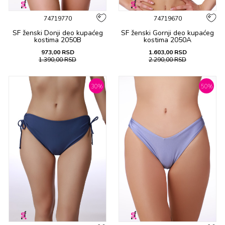
74719770
74719670
SF ženski Donji deo kupaćeg
SF ženski Gornji deo kupaćeg
kostima 2050B
kostima 2050A
973,00
RSD
1.603,00
RSD
1.390,00
RSD
2.290,00
RSD
30
%
50
%