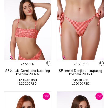
74729842
74729742
SF ženski Gornji deo kupaćeg
SF ženski Donji deo kupaćeg
kostima 2097A
kostima 2096B
1.145,00
RSD
645,00
RSD
2.290,00
RSD
1.290,00
RSD
50
%
50
%