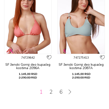
74729642
747275413
SF ženski Gornji deo kupaćeg
SF ženski Gornji deo kupaćeg
kostima 2096A
kostima 2087A
1.145,00
RSD
1.145,00
RSD
2.290,00
RSD
2.290,00
RSD
1
2
6