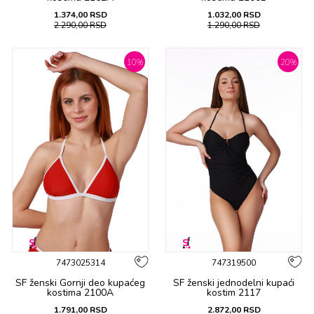
1.374,00
RSD
1.032,00
RSD
2.290,00
RSD
1.290,00
RSD
10
%
20
%
7473025314
747319500
SF ženski Gornji deo kupaćeg
SF ženski jеdnоdеlni kupaći
kostima 2100A
kоstim 2117
1.791,00
RSD
2.872,00
RSD