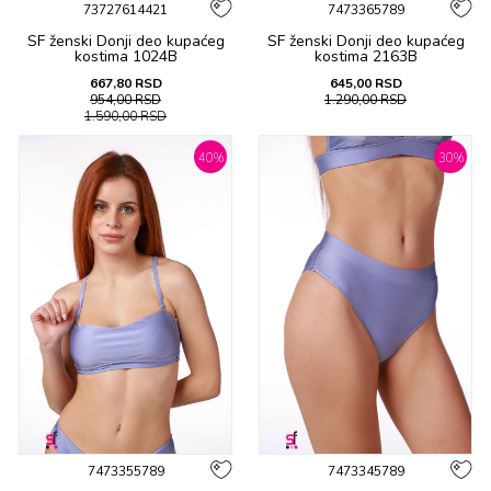
73727614421
7473365789
SF ženski Donji deo kupaćeg
SF ženski Donji deo kupaćeg
kostima 1024B
kostima 2163B
667,80
RSD
645,00
RSD
954,00
RSD
1.290,00
RSD
1.590,00
RSD
40
%
30
%
7473355789
7473345789