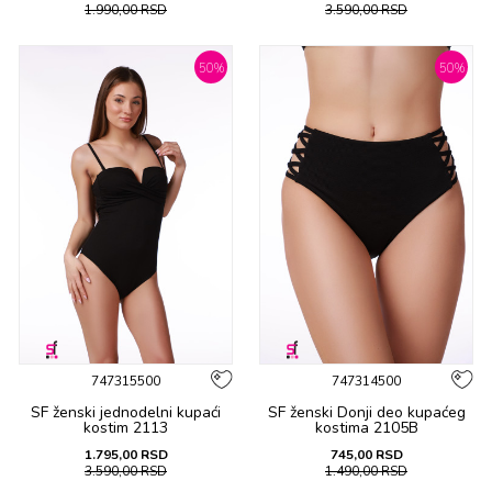
1.990,00
RSD
3.590,00
RSD
50
%
50
%
747315500
747314500
SF ženski jеdnоdеlni kupaći
SF ženski Donji deo kupaćeg
kоstim 2113
kostima 2105B
1.795,00
RSD
745,00
RSD
3.590,00
RSD
1.490,00
RSD