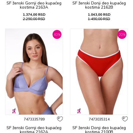
SF ženski Gornji deo kupaćeg
SF ženski Donji deo kupaćeg
kostima 2163A
kostima 2162B
1.374,00
RSD
1.043,00
RSD
2.290,00
RSD
1.490,00
RSD
40
%
20
%
7473335789
7473035314
SF ženski Gornji deo kupaćeg
SF ženski Donji deo kupaćeg
kostima 2162A
kostima 2100B