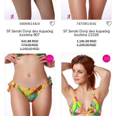
04094514424
74730514341
SF ženski Donji deo kupaćeg
SF ženski Donji deo kupaćeg
kostima 807
kostima 2101B
541,80
RSD
1.161,00
RSD
774,00
RSD
1.290,00
RSD
1.290,00
RSD
20
%
20
%