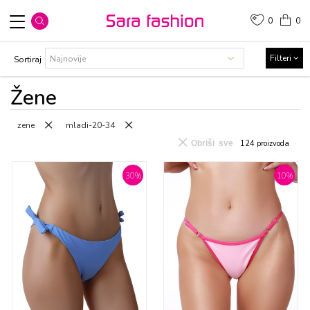
0
0
Filteri
Sortiraj
Žene
zene
mladi-20-34
Obriši sve
124
proizvoda
30
%
10
%