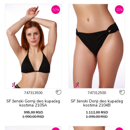
50
%
20
%
747313500
747312500
SF ženski Gornji deo kupaćeg
SF ženski Donji deo kupaćeg
kostima 2105A
kostima 2104B
995,00
RSD
1.112,00
RSD
1.990,00
RSD
1.390,00
RSD