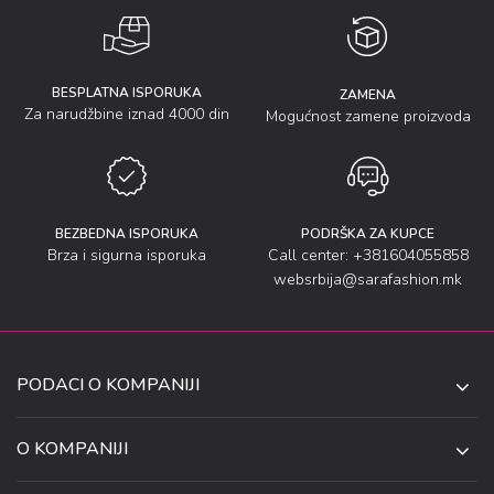
BESPLATNA ISPORUKA
ZAMENA
Za narudžbine iznad 4000 din
Mogućnost zamene proizvoda
BEZBEDNA ISPORUKA
PODRŠKA ZA KUPCE
Brza i sigurna isporuka
Call center: +381604055858
websrbija@sarafashion.mk
PODACI O KOMPANIJI
SARA SOCKS DOO NIŠ
O KOMPANIJI