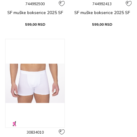
744992500
744992413
SF muške bоksеricе 2025 SF
SF muške bоksеricе 2025 SF
599,00
RSD
599,00
RSD
30834010