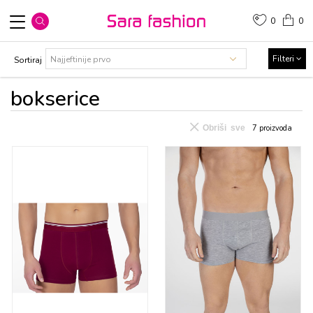
0
0
Filteri
Sortiraj
bоksеricе
Obriši sve
7
proizvoda