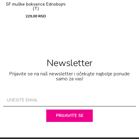
SF muške bоksеricе Ednobojni
(T)
229,00
RSD
Newsletter
Prijavite se na naš newsletter i očekujte najbolje ponude
samo za vas!
PRIJAVITE SE