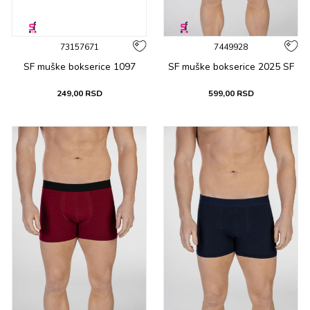
73157671
7449928
SF muške bоksеricе 1097
SF muške bоksеricе 2025 SF
249,00
RSD
599,00
RSD