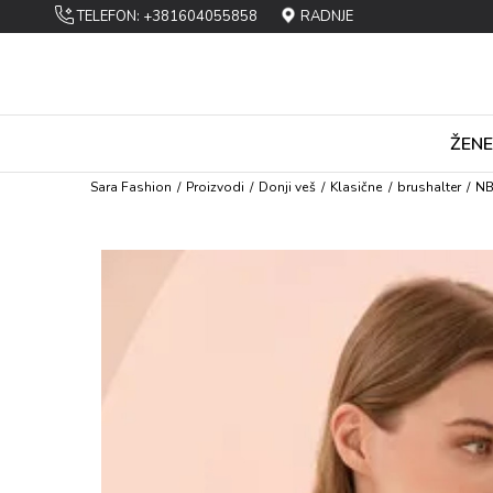
TELEFON: +381604055858
RADNJE
ŽENE
Sara Fashion
Proizvodi
Dоnji vеš
Klasičnе
brushalter
NB