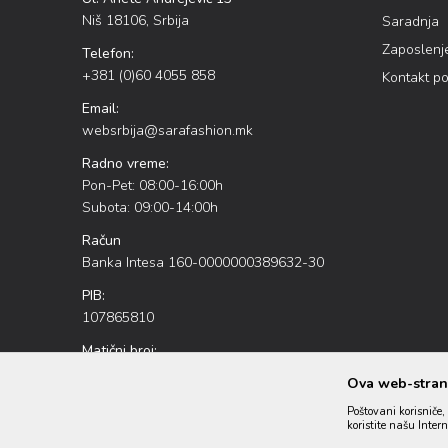
Niš 18106, Srbija
Saradnja
Zaposlenj
Telefon:
+381 (0)60 4055 858
Kontakt p
Email:
websrbija@sarafashion.mk
Radno vreme:
Pon-Pet: 08:00-16:00h
Subota: 09:00-14:00h
Račun
Banka Intesa 160-0000000389632-30
PIB:
107865810
Matični broj:
20886226
Ova web-strani
Poštovani korisniče, 
koristite našu Inter