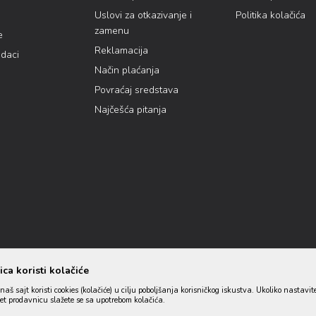
Uslovi za otkazivanje i
Politika kolačića
zamenu
e
Reklamacija
odaci
Način plaćanja
Povraćaj sredstava
Najčešća pitanja
ca koristi kolačiće
naš sajt koristi cookies (kolačiće) u cilju poboljšanja korisničkog iskustva. Ukoliko nastavit
net prodavnicu slažete se sa upotrebom kolačića.