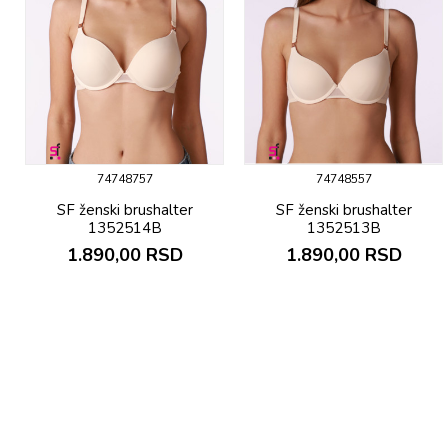
74748757
74748557
SF ženski brushalter
SF ženski brushalter
1352514B
1352513B
1.890,00
RSD
1.890,00
RSD