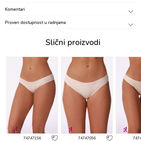
Komentari
Proveri dostupnost u radnjama
Slični proizvodi
74747156
74747056
747