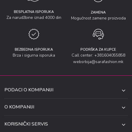
BESPLATNA ISPORUKA
ZAMENA
Za narudžbine iznad 4000 din
Mogućnost zamene proizvoda
BEZBEDNA ISPORUKA
PODRŠKA ZA KUPCE
Brza i sigurna isporuka
Call center: +381604055858
websrbija@sarafashion.mk
PODACI O KOMPANIJI
SARA SOCKS DOO NIŠ
O KOMPANIJI
O NAMA
UL. ANETE ANDREJEVIĆ 13
KORISNIČKI SERVIS
NIŠ 18106, SRBIJA
PRODAVNICE