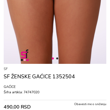
1
2
SF
SF ŽENSKE GAĆICЕ 1352504
GAĆICЕ
Šifra artikla:
74747020
Obavesti me o sniženju
490,00
RSD