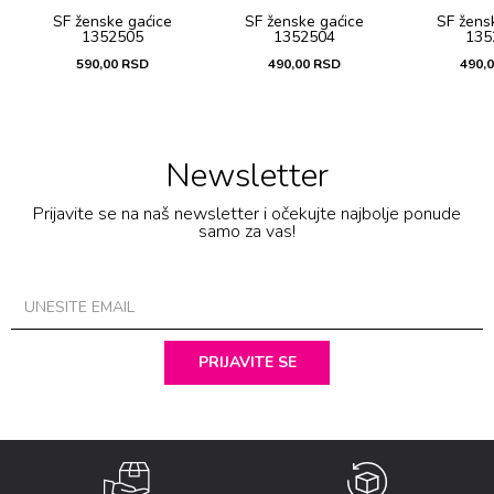
oo
SF ženske gaćicе
SF ženske gaćicе
SF žens
1352505
1352504
135
590,00
RSD
490,00
RSD
490,
Newsletter
Prijavite se na naš newsletter i očekujte najbolje ponude
samo za vas!
PRIJAVITE SE