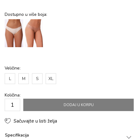
Dostupno u više boja:
Veličine:
L
M
S
XL
Količina:
DODAJ U KORPU
Sačuvajte u listi želja
Specifikacija