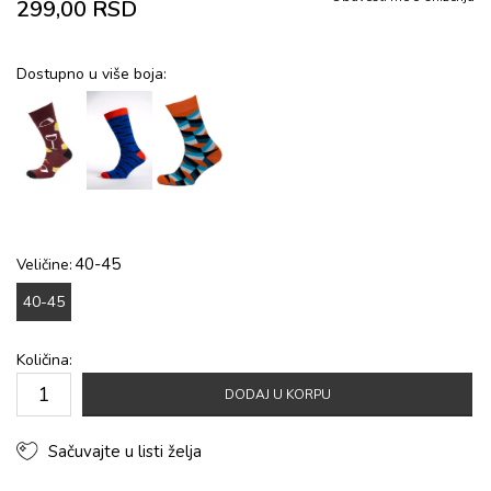
299,00
RSD
Dostupno u više boja:
40-45
Veličine:
40-45
Količina:
DODAJ U KORPU
Sačuvajte u listi želja