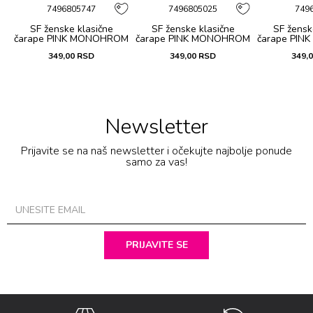
7496805747
7496805025
749
SF ženske klasične
SF ženske klasične
SF žensk
čarape PINK MONOHROM
čarape PINK MONOHROM
čarape PI
COLL.
COLL.
CO
349,00
RSD
349,00
RSD
349,
Newsletter
Prijavite se na naš newsletter i očekujte najbolje ponude
samo za vas!
PRIJAVITE SE