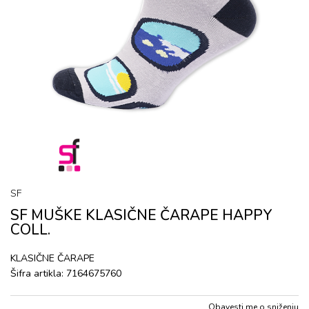
SF
SF MUŠKE KLASIČNE ČARAPE HAPPY
COLL.
KLASIČNE ČARAPE
Šifra artikla:
7164675760
Obavesti me o sniženju