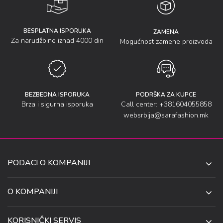
BESPLATNA ISPORUKA
ZAMENA
Za narudžbine iznad 4000 din
Mogućnost zamene proizvoda
BEZBEDNA ISPORUKA
PODRŠKA ZA KUPCE
Brza i sigurna isporuka
Call center: +381604055858
websrbija@sarafashion.mk
PODACI O KOMPANIJI
SARA SOCKS DOO NIŠ
O KOMPANIJI
O NAMA
UL. ANETE ANDREJEVIĆ 13
KORISNIČKI SERVIS