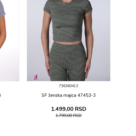
736360413
4
SF ženska majica 47453-3
1.499,00
RSD
1.799,00
RSD