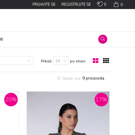
0
PRIJAVITE SE
REGISTRUJTE SE
0
I
Prikaži
po strani
9
proizvoda
Obriši sve
20
%
17
%