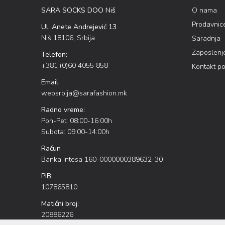
SARA SOCKS DOO Niš
O nama
Prodavnic
Ul. Anete Andrejević 13
Niš 18106, Srbija
Saradnja
Zaposlenj
Telefon:
+381 (0)60 4055 858
Kontakt p
Email:
websrbija@sarafashion.mk
Radno vreme:
Pon-Pet: 08:00-16:00h
Subota: 09:00-14:00h
Račun
Banka Intesa 160-0000000389632-30
PIB:
107865810
Matični broj:
20886226