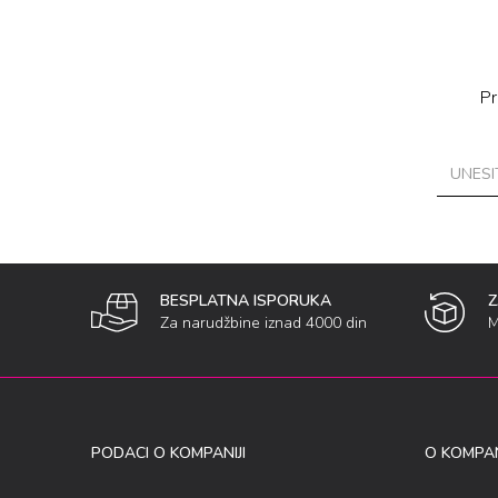
Pr
BESPLATNA ISPORUKA
Za narudžbine iznad 4000 din
M
PODACI O KOMPANIJI
O KOMPAN