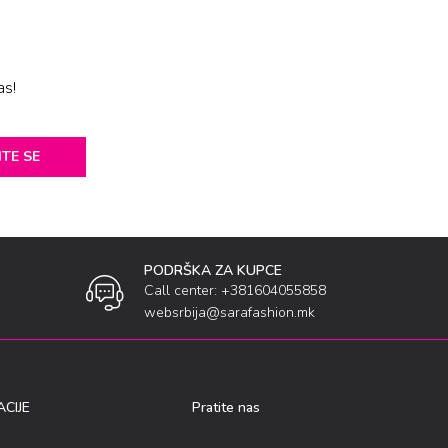
as!
ITE SE
PODRŠKA ZA KUPCE
Call center: +381604055858
websrbija@sarafashion.mk
CIJE
Pratite nas