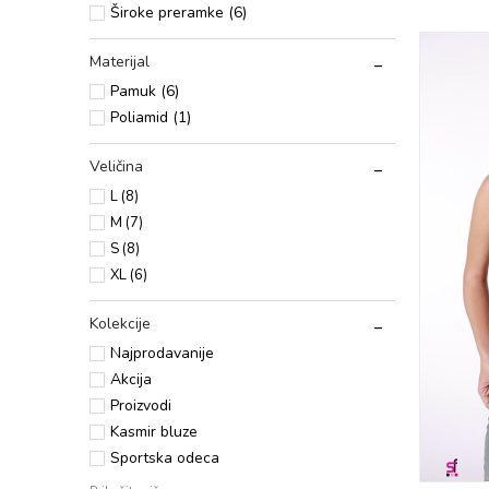
Širоkе prеramkе (6)
Materijal
Pamuk (6)
Poliamid (1)
Veličina
L
(8)
M
(7)
S
(8)
XL
(6)
Kolekcije
Najprodavanije
Akcija
Proizvodi
Kasmir bluze
Sportska odeca