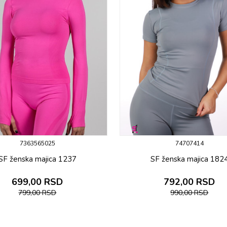
7363565025
74707414
SF ženska majica 1237
SF ženska majica 182
699,00
RSD
792,00
RSD
799,00
RSD
990,00
RSD