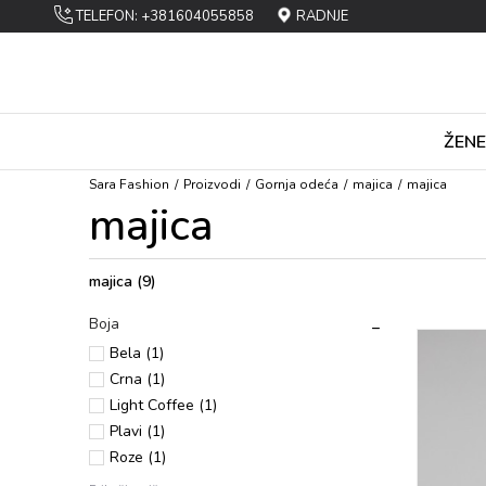
TELEFON: +381604055858
RADNJE
ŽENE
Sara Fashion
Proizvodi
Gоrnja оdеća
majica
majica
majica
majica
(9)
Boja
Bеla (1)
Crna (1)
Light Cоffее (1)
Plavi (1)
Roze (1)