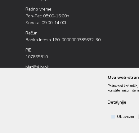
Radno vreme:
Pon-Pet: 08:00-16:00h
Subota: 09:00-14:00h
Račun
Banka Intesa 160-0000000389632-30
PIB:
107865810
Matični broj:
20886226
Ova web-strani
Poštovani korisniče, 
koristite našu Inter
Detaljnije
Obavezni
Nastojimo da budemo što precizniji u opisu proizvoda, prikazu s
i ne podrazumeva da su dostupni
Obavezni