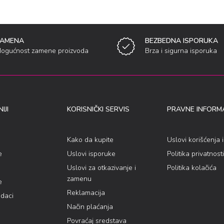
ZAMENA
BEZBEDNA ISPORUKA
ogućnost zamene proizvoda
Brza i sigurna isporuka
IJI
KORISNIČKI SERVIS
PRAVNE INFORMA
Kako da kupite
Uslovi korišćenja 
e
Uslovi isporuke
Politika privatnosti
Uslovi za otkazivanje i
Politika kolačića
zamenu
e
Reklamacija
odaci
Način plaćanja
Povraćaj sredstava