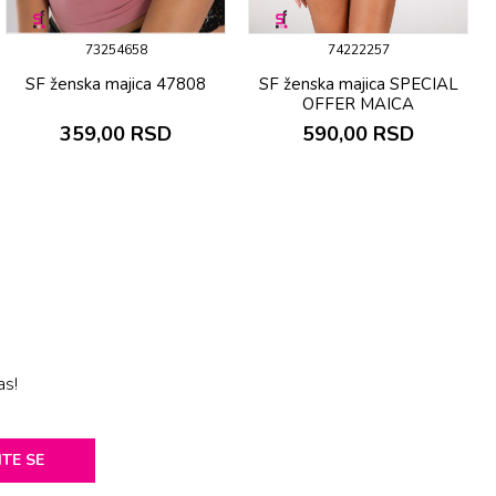
73254658
74222257
SF ženska majica 47808
SF ženska majica SPECIAL
OFFER MAICA
359,00
RSD
590,00
RSD
as!
ITE SE