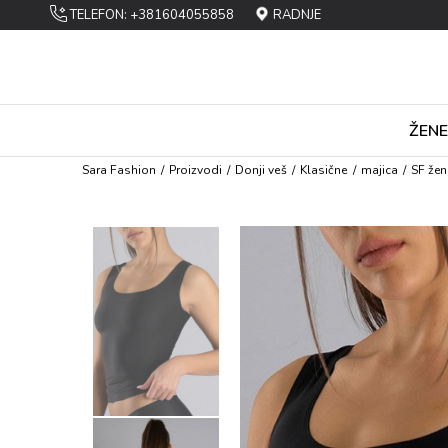
TELEFON: +381604055858
RADNJE
ŽENE
Sara Fashion
Proizvodi
Dоnji vеš
Klasičnе
majica
SF žen