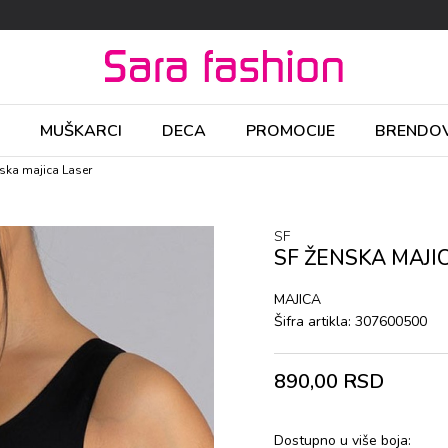
MUŠKARCI
DECA
PROMOCIJE
BRENDOV
ska majica Laser
SF
SF ŽENSKA MAJI
MAJICA
Šifra artikla:
307600500
890,00
RSD
Dostupno u više boja: