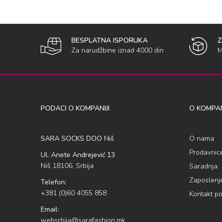
BESPLATNA ISPORUKA
Za narudžbine iznad 4000 din
M
PODACI O KOMPANIJI
O KOMPAN
SARA SOCKS DOO Niš
O nama
Prodavnic
Ul. Anete Andrejević 13
Niš 18106, Srbija
Saradnja
Zaposlenj
Telefon:
+381 (0)60 4055 858
Kontakt p
Email:
websrbija@sarafashion.mk