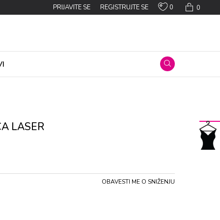
0
PRIJAVITE SE
REGISTRUJTE SE
0
I
CA LASER
OBAVESTI ME O SNIŽENJU