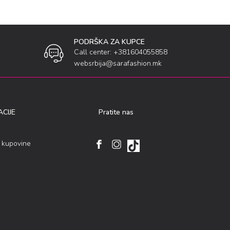
PODRŠKA ZA KUPCE
Call center: +381604055858
websrbija@sarafashion.mk
CIJE
Pratite nas
i kupovine