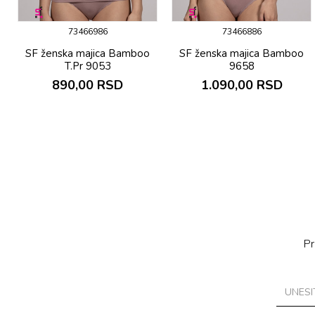
73466986
73466886
SF ženska majica Bamboo
SF ženska majica Bamboo
T.Pr 9053
9658
890,00
RSD
1.090,00
RSD
Pr