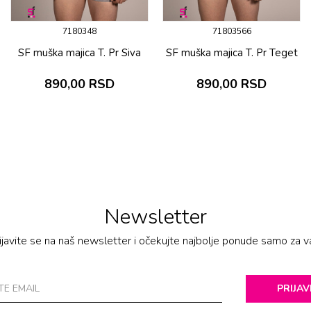
7180348
71803566
SF muška majica T. Pr Siva
SF muška majica T. Pr Teget
890,00
RSD
890,00
RSD
Newsletter
ijavite se na naš newsletter i očekujte najbolje ponude samo za v
PRIJAV