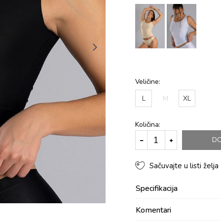
Veličine:
L
M
XL
Količina:
DO
Sačuvajte u listi želja
Specifikacija
Komentari