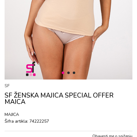
1
2
3
SF
SF ŽENSKA MAJICA SPECIAL OFFER
MAICA
MAJICA
Šifra artikla:
74222257
Obavesti me o sniženju