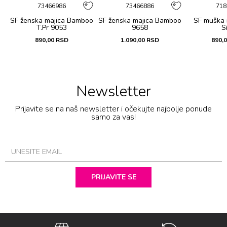
73466986
73466886
718
8
SF ženska majica Bamboo
SF ženska majica Bamboo
SF muška m
T.Pr 9053
9658
S
890,00
RSD
1.090,00
RSD
890,
Newsletter
Prijavite se na naš newsletter i očekujte najbolje ponude
samo za vas!
PRIJAVITE SE