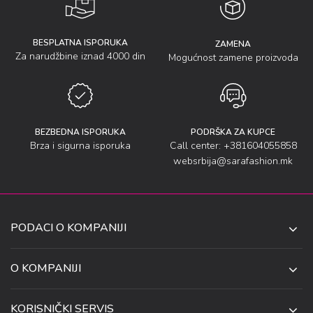
BESPLATNA ISPORUKA
ZAMENA
Za narudžbine iznad 4000 din
Mogućnost zamene proizvoda
BEZBEDNA ISPORUKA
PODRŠKA ZA KUPCE
Brza i sigurna isporuka
Call center: +381604055858
websrbija@sarafashion.mk
PODACI O KOMPANIJI
SARA SOCKS DOO NIŠ
O KOMPANIJI
O NAMA
UL. ANETE ANDREJEVIĆ 13
KORISNIČKI SERVIS