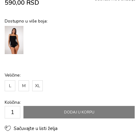
590,00
RSD
Dostupno u više boja:
Veličine:
L
M
XL
Količina:
DODAJ U KORPU
Sačuvajte u listi želja