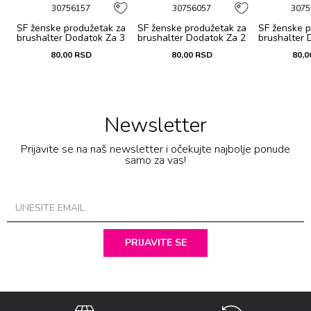
30756157
30756057
3075
a
SF ženske produžetak za
SF ženske produžetak za
SF ženske p
3
brushalter Dodatok Za 3
brushalter Dodatok Za 2
brushalter 
80,00
RSD
80,00
RSD
80,0
Newsletter
Prijavite se na naš newsletter i očekujte najbolje ponude
samo za vas!
PRIJAVITE SE