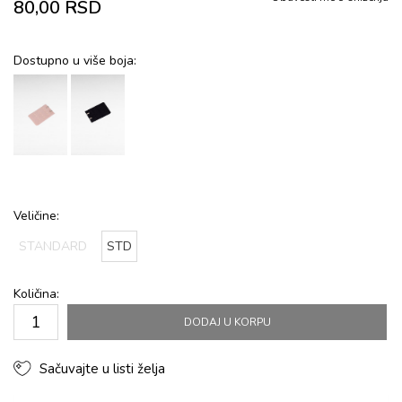
80,00
RSD
Dostupno u više boja:
Veličine:
STANDARD
STD
Količina:
DODAJ U KORPU
Sačuvajte u listi želja