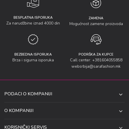
BESPLATNA ISPORUKA
ZAMENA
Za narudžbine iznad 4000 din
Mogućnost zamene proizvoda
BEZBEDNA ISPORUKA
PODRŠKA ZA KUPCE
Brza i sigurna isporuka
Call center: +381604055858
websrbija@sarafashion.mk
PODACI O KOMPANIJI
SARA SOCKS DOO NIŠ
O KOMPANIJI
O NAMA
UL. ANETE ANDREJEVIĆ 13
KORISNIČKI SERVIS