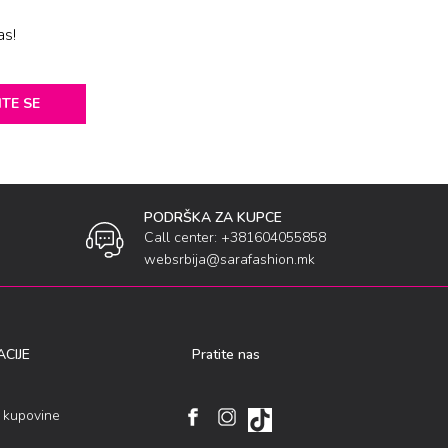
as!
ITE SE
PODRŠKA ZA KUPCE
Call center: +381604055858
websrbija@sarafashion.mk
CIJE
Pratite nas
i kupovine