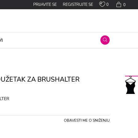
0
PRIJAVITE SE
REGISTRUJTE SE
0
I
DUŽETAK ZA BRUSHALTER
LTER
OBAVESTI ME O SNIŽENJU