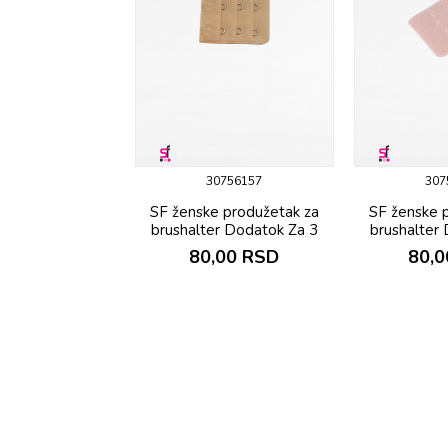
30756157
307
SF ženske produžetak za
SF ženske 
brushalter Dodatok Za 3
brushalter
80,00
RSD
80,0