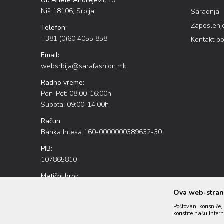
Ul. Anete Andrejević 13
Niš 18106, Srbija
Saradnja
Zaposlenj
Telefon:
+381 (0)60 4055 858
Kontakt p
Email:
websrbija@sarafashion.mk
Radno vreme:
Pon-Pet: 08:00-16:00h
Subota: 09:00-14:00h
Račun
Banka Intesa 160-0000000389632-30
PIB:
107865810
Matični broj:
20886226
Ova web-strani
Poštovani korisniče, 
koristite našu Inter