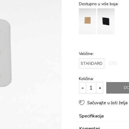
Dostupno u više boja:
Veličine:
STANDARD
STD
Količina:
DO
Sačuvajte u listi želja
Specifikacija
Komentari