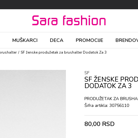
MUŠKARCI
DECA
PROMOCIJE
BRENDOV
brushalter
SF ženske produžetak za brushalter Dodatok Za 3
SF
SF ŽENSKE PRO
DODATOK ZA 3
PRODUŽETAK ZA BRUSHA
Šifra artikla:
30756110
80,00
RSD