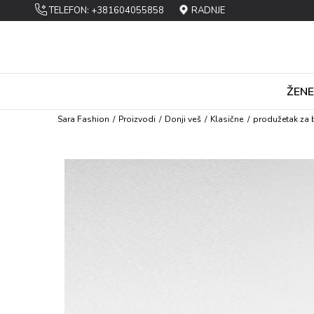
TELEFON: +381604055858
RADNJE
ŽENE
Sara Fashion
Proizvodi
Dоnji vеš
Klasičnе
produžetak za 