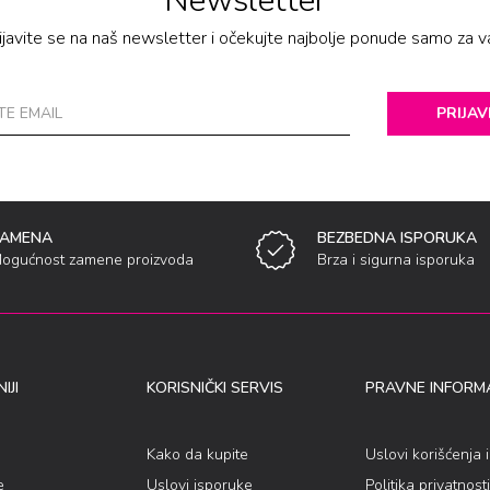
Newsletter
ijavite se na naš newsletter i očekujte najbolje ponude samo za v
PRIJAV
ZAMENA
BEZBEDNA ISPORUKA
ogućnost zamene proizvoda
Brza i sigurna isporuka
IJI
KORISNIČKI SERVIS
PRAVNE INFORMA
Kako da kupite
Uslovi korišćenja 
e
Uslovi isporuke
Politika privatnosti