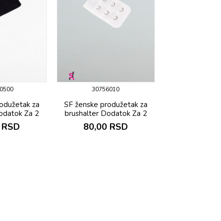
0500
30756010
odužetak za
SF ženske produžetak za
odatok Za 2
brushalter Dodatok Za 2
RSD
80,00
RSD