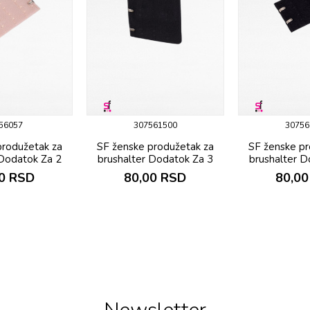
56057
307561500
30756
produžetak za
SF ženske produžetak za
SF ženske pr
 Dodatok Za 2
brushalter Dodatok Za 3
brushalter D
0
RSD
80,00
RSD
80,00