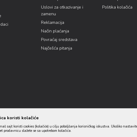
Uslovi za otkazivanje i
Politika kolačića
zamenu
e
Reklamacija
odaci
Način plaćanja
Povraćaj sredstava
Najčešća pitanja
ca koristi kolačiće
naš sajt koristi cookies (kolačiće) u cilju poboljšanja korisničkog iskustva. Ukoliko nastavit
net prodavnicu slažete se sa upotrebom kolačića.