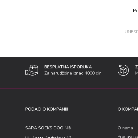
Pr
BESPLATNA ISPORUKA
Za narudžbine iznad 4000 din
M
PODACI O KOMPANIJI
O KOMPAN
SARA SOCKS DOO Niš
O nama
Prodavnic