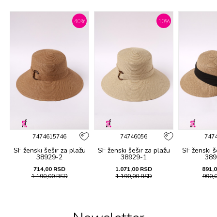
%
40
%
10
%
7474615746
74746056
747
u
SF ženski šеšir za plažu
SF ženski šеšir za plažu
SF ženski š
38929-2
38929-1
389
714,00
RSD
1.071,00
RSD
891,
1.190,00
RSD
1.190,00
RSD
990,