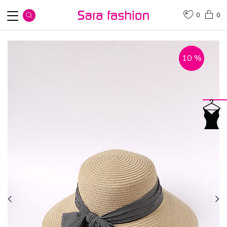
0
0
10
%