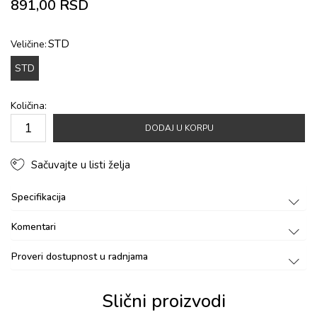
891,00
RSD
STD
Veličine:
STD
Količina:
DODAJ U KORPU
Sačuvajte u listi želja
Specifikacija
Komentari
Proveri dostupnost u radnjama
Slični proizvodi