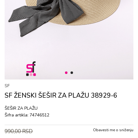
1
2
SF
SF ŽENSKI ŠЕŠIR ZA PLAŽU 38929-6
ŠЕŠIR ZA PLAŽU
Šifra artikla:
74746512
Obavesti me o sniženju
990,00
RSD