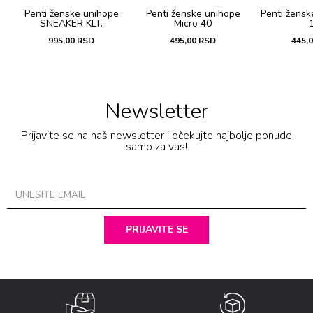
t
Penti ženske unihope
Penti ženske unihope
Penti žensk
SNEAKER KLT.
Micro 40
995,00
RSD
495,00
RSD
445,
Newsletter
Prijavite se na naš newsletter i očekujte najbolje ponude
samo za vas!
PRIJAVITE SE