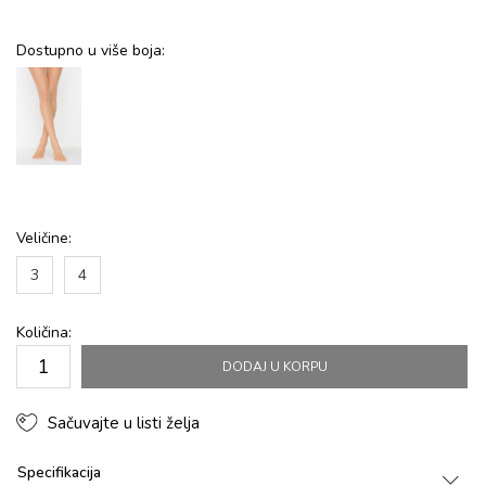
Dostupno u više boja:
Veličine:
3
4
Količina:
DODAJ U KORPU
Sačuvajte u listi želja
Specifikacija