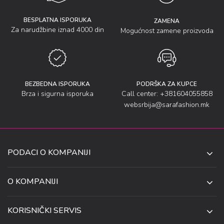
BESPLATNA ISPORUKA
ZAMENA
Za narudžbine iznad 4000 din
Mogućnost zamene proizvoda
BEZBEDNA ISPORUKA
PODRŠKA ZA KUPCE
Brza i sigurna isporuka
Call center: +381604055858
websrbija@sarafashion.mk
PODACI O KOMPANIJI
SARA SOCKS DOO NIŠ
O KOMPANIJI
O NAMA
UL. ANETE ANDREJEVIĆ 13
KORISNIČKI SERVIS
NIŠ 18106, SRBIJA
PRODAVNICE