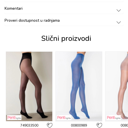
Komentari
Proveri dostupnost u radnjama
Slični proizvodi
749033500
00800989
008